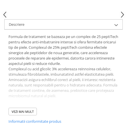
Gel fixare sprancene
Gel/tus sprancene
Mascara (rimel) sprancene
Descriere
Vopsea sprancene
Ser sprancene
Formula de tratament se bazeaza pe un complex de 25 peptiTech
pentru efecte anti-imbatranire intense si ofera fermitate oricarui
tip de piele. Complexul de 25% peptiTech combina efectele
sinergice ale peptidelor de noua generatie, care accelereaza
procesele de reparare ale epidermei, datorita carora intinereste
aspectul pielii si reduce ridurile.
Complexul cu acid glicolic 3% accelereaza reinnoirea celulelor,
stimuleaza fibroblastele, imbunatatind astfel elasticitatea pielii.
Aminoacizii asigura echilibrul corect al pielii, ii intaresc rezistenta
naturala, sunt responsabili pentru o hidratare adecvata. Formula
de tratament contine, de asemenea, prebiotice care protejeaza
microbiomul natural al pielii.
INGREDIENTS: Aqua (Water), Glycerin, Propanediol,
Phenoxyethanol, Betaine, Sodium Hyaluronate, Sodium
VEZI MAI MULT
Hyaluronate Crosspolymer, Hyaluronic Acid, Glycolic Acid, Lactic
Informatii conformitate produs
Acid, Citric Acid, Malic Acid, Salicylic Acid, Dipeptide