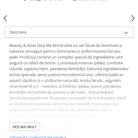
Gel fixare sprancene
Gel/tus sprancene
Mascara (rimel) sprancene
Vopsea sprancene
Descriere
Ser sprancene
Beauty & Glow Give Me More! este un ser facial de iluminare și
netezire conceput pentru iluminarea și uniformizarea tonului
pielii. Produsul conține un complex special de ingrediente care
asigură un efect de botox. Luminează intensiv pielea, combate
ridurile, aspectul tern, pierderea fermității. Datorită ingredientelor
active speciale, serul susține microbiomul unic, oferind pielii un
aspect sănătos și o strălucire naturală. Acidul ferulic, argyrelin,
vitaminele B și C - netezesc și întăresc pielea, previn pierderea
fermității, extractele de acerola și de rodie - îmbunătățesc
densitatea epidermei, încetinesc procesele de îmbătrânire, oferă
protecție antioxidantă, extractul de trandafir franțuzesc bio -
asigură un efect hidratant intens, iar complexul de pre și
probiotice - întărește microbiomul unic al pielii.
INGREDIENTS: Aqua (Water), Glycerin, Niacinamide, Propanediol,
VEZI MAI MULT
Rosa Gallica Flower Extract, Alpha-Glucan Oligosaccharide,
Informatii conformitate produs