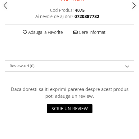
Gel fixare sprancene
Cod Produs:
4075
Gel/tus sprancene
Ai nevoie de ajutor?
0720887782
Mascara (rimel) sprancene
Vopsea sprancene
Adauga la Favorite
Cere informatii
Ser sprancene
Review-uri
(0)
Daca doresti sa iti exprimi parerea despre acest produs
poti adauga un review.
SCRIE UN REVIEW