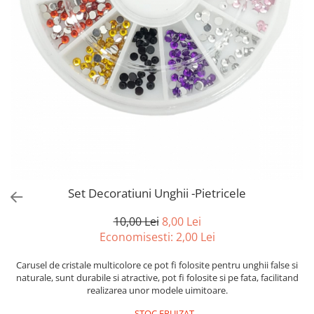
Spray parfumant de corp
Pudra pentru par
Fard pleoape
Creme/seruri ochi
Parfum/Apa de toaleta
Sampon Uscat
Creion dermatograf pleoape
Plasturi/Patch-uri
dama/barbati
Tus de ochi
Sapun facial
Produse pentru picioare
Mascara (rimel)
Gene false
Protectie solara
Adeziv gene false
Produse Pentru Epilare
Ser/Primer gene
Accesorii depilare
Machiaj Buze
Periute dinti
Scrub
Lip gloss/luciu buze
Ruj solid/lichid
Set Decoratiuni Unghii -Pietricele
Creion contur
10,00 Lei
8,00 Lei
Masca buze
Economisesti:
2,00
Lei
Balsam buze
Machiaj Sprancene
Carusel de cristale multicolore ce pot fi folosite pentru unghii false si
naturale, sunt durabile si atractive, pot fi folosite si pe fata, facilitand
Creion sprancene
realizarea unor modele uimitoare.
Fard sprancene
STOC EPUIZAT