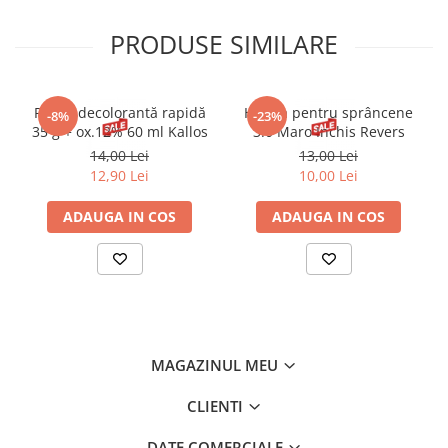
PRODUSE SIMILARE
Pudră decolorantă rapidă
Henna pentru sprâncene
-8%
-23%
35 g + ox.12% 60 ml Kallos
3.0 Maro Inchis Revers
14,00 Lei
13,00 Lei
12,90 Lei
10,00 Lei
ADAUGA IN COS
ADAUGA IN COS
MAGAZINUL MEU
CLIENTI
DATE COMERCIALE