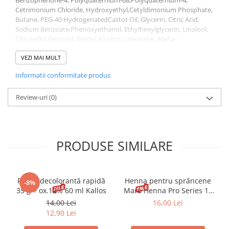
Benzophenone-4. Polyquaternium-68,Polyquaternium-4,
Cetrimonium Chloride, Hydroxyethyl,Cetyldimonium Phosphate,
Butane, PEG-40 HydrogenatedCastor Oil, Glycerin, Citric Acid,
Sodium Benzoate,Phenoxyethanol, Ethylhexylglycerin, Linalool,
Citronellol,Geraniol, Benzyl Alcohol, Limonene, Alpha-
Isomethyllonone, Parfum.
VEZI MAI MULT
Informatii conformitate produs
Review-uri
(0)
PRODUSE SIMILARE
Pudră decolorantă rapidă
Henna pentru sprâncene
-8%
35 g + ox.12% 60 ml Kallos
Maro Henna Pro Series 15
ml
14,00 Lei
16,00 Lei
12,90 Lei