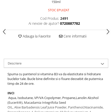
150ml
Gel fixare sprancene
Gel/tus sprancene
STOC EPUIZAT
Mascara (rimel) sprancene
Cod Produs:
2491
Vopsea sprancene
Ai nevoie de ajutor?
0720887782
Ser sprancene
Adauga la Favorite
Cere informatii
Descriere
Spuma cu pantenol si vitamina B3 va da elasticitate si hidratare
buclelor tale. Bucle bine definite si o fixare deosebit de puternica
timp de 24 de ore.
INCI
Aqua, Isobutane, VP/VA Copolymer, Propane,Lanolin Alcohol
(Eucerit®), Macadamia Integrifolia Seed
OIL, Aloe Barbadensis Leaf Juice Powder, Panthenol,Niacinamide,