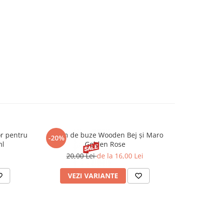
or pentru
Creion de buze Wooden Bej și Maro
Tratament 
-20%
-22%
ml
Golden Rose
Act
20,00 Lei
de la 16,00 Lei
VEZI VARIANTE
AD