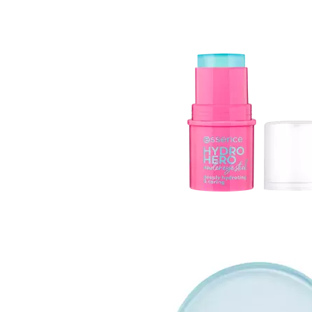
Gel fixare sprancene
Gel/tus sprancene
Mascara (rimel) sprancene
Vopsea sprancene
Ser sprancene