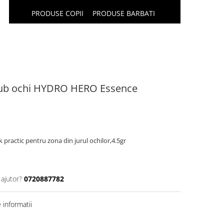
PRODUSE COPII
PRODUSE BARBATI
 sub ochi HYDRO HERO Essence
 practic pentru zona din jurul ochilor,4.5gr
 ajutor?
0720887782
informatii