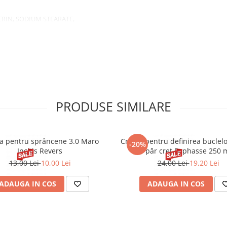
ERIN, SODIUM STEARATE,
OL, ETHYLHEXYLGLYCERIN,
E, CI 42090 (BLUE 1).
PRODUSE SIMILARE
 pentru sprâncene 3.0 Maro
Cremă pentru definirea buclel
-20%
Inchis Revers
păr creț Byphasse 250 
13,00 Lei
10,00 Lei
24,00 Lei
19,20 Lei
ADAUGA IN COS
ADAUGA IN COS