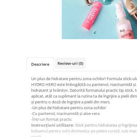
Review-uri
(0)
Descriere
Un plus de hidratare pentru zona ochilor! Formula stick-ul
HYDRO HERO este îmbogățită cu pantenol, niacinamidă și a
hidratant și hrănitor. Datorită formatului practic tip stick
aplicat, atât ca supliment la rutina ta de îngrijire a pielii d
și pentru o doză de îngrijire a pielii din mers.
-Un plus de hidratare pentru zona ochilor
-Cu pantenol, niacinamidă și aloe vera
-Într-un format practic
Instrucțiuni utilizare:
Stick pentru hidratarea și îngrijire
balsamul pentru ochi dimineața, pe pielea curată, sub mach
seară.