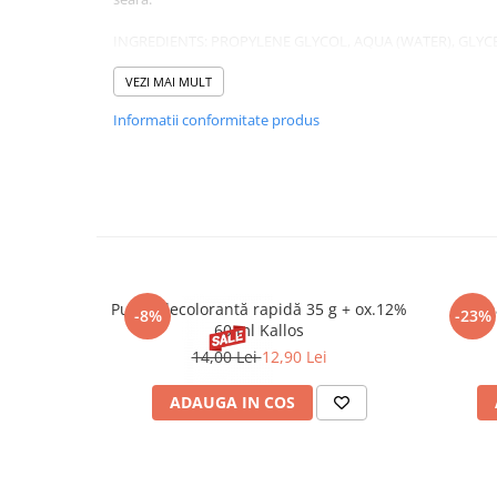
INGREDIENTS: PROPYLENE GLYCOL, AQUA (WATER), GLYC
NIACINAMIDE, ALOE BARBADENSIS LEAF JUICE, PANTHEN
PHENOXYETHANOL, POTASSIUM SORBATE, SODIUM BENZOAT
VEZI MAI MULT
Informatii conformitate produs
Pudră decolorantă rapidă 35 g + ox.12%
Henna
-8%
-23%
60 ml Kallos
14,00 Lei
12,90 Lei
ADAUGA IN COS