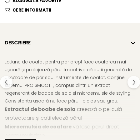
ADAUGA LA FAVORITE
Gel fixare sprancene
CERE INFORMATII
Gel/tus sprancene
Mascara (rimel) sprancene
Vopsea sprancene
Ser sprancene
DESCRIERE
Lotiune de coafat pentru par drept face coafarea mai
ușoară și protejează părul împotriva căldurii generată de
uscătoare de păr sau instrumente de coafat. Conține
sistemul PRO SMOOTH, compus dintr-un extract
regenerant de boabe de soia și microemulsie de styling.
Consistența ușoară nu face părul lipicios sau greu.
Extractul de boabe de soia
creează o peliculă
protectoare și catifelează părul
Microemulsia de coafare
vă lasă părul drept
pentru mult timp