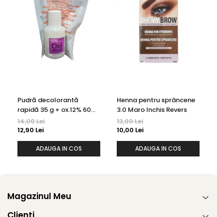
Pudră decolorantă
Henna pentru sprâncene
rapidă 35 g + ox.12% 60
3.0 Maro Inchis Revers
ml Kallos
14,00 Lei
13,00 Lei
12,90 Lei
10,00 Lei
ADAUGA IN COS
ADAUGA IN COS
Magazinul Meu
Clienti