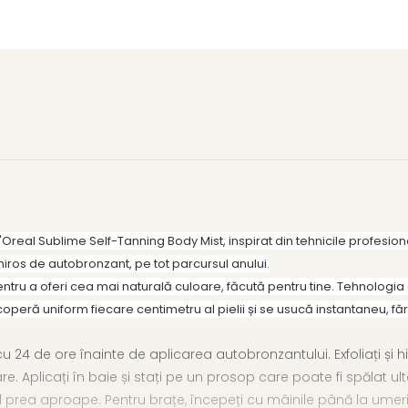
Oreal Sublime Self-Tanning Body Mist, i
nspirat din tehnicile profesio
miros de autobronzant, pe tot parcursul anului.
pentru a oferi cea mai naturală culoare, făcută pentru tine.
Tehnologia 
operă uniform fiecare centimetru al pielii și se usucă instantaneu, fără
 cu 24 de ore înainte de aplicarea autobronzantului.
Exfoliați și
are.
Aplicați în baie și stați pe un prosop care poate fi spălat ult
ul prea aproape.
Pentru brațe, începeți cu mâinile până la umeri 