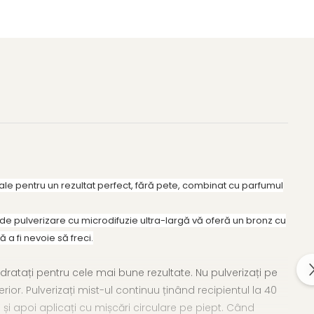
nale pentru un rezultat perfect, fără pete, combinat cu parfumul
de pulverizare cu microdifuzie ultra-largă vă oferă un bronz cu
 a fi nevoie să freci.
 hidratați pentru cele mai bune rezultate.
Nu pulverizați pe
erior.
Pulverizați mist-ul continuu ținând recipientul la 40
și apoi aplicați cu mișcări circulare pe piept.
Când