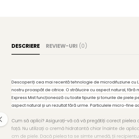
Gel fixare sprancene
Gel/tus sprancene
Mascara (rimel) sprancene
Vopsea sprancene
Ser sprancene
DESCRIERE
REVIEW-URI
(0)
Descoperiți cea mai recentă tehnologie de microdifuziune cu L'
nostru proaspăt de citrice.
O strălucire cu aspect natural, fără 
Express Mist funcționează cu toate tipurile și tonurile de piele 
aspect natural și un rezultat fără urme.
Particulele micro-fine ac
Cum să aplici?
Asigurați-vă că vă pregătiți corect pielea
față.
Nu utilizați o cremă hidratantă chiar înainte de aplic
cm de piele.
Dacă pielea ta se simte umedă, ții recipient