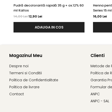
Pudră decolorantă rapidă 35 g + ox.12% 60
Henna pent
ml Kallos
Series 15 ml
14,00 Lei
12,90 Lei
16,00 Lei
ADAUGA IN COS
Magazinul Meu
Clienti
Despre noi
Metode de 
Termeni si Conditii
Politica de 
Politica de Confidentialitate
Garantia Pr
Politica de livrare
Formular de
Contact
ANPC
ANPC - SAL