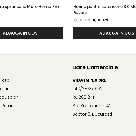
ru sprâncene Maro Henna Pro
Henna pentru sprâncene 3.0 Ma
Revers
13,00 Lei
10,00 Lei
ADAUGA IN COS
ADAUGA IN COS
Date Comerciale
Plata
VIDA IMPEX SRL
Retur
J40/2873/1992
oduselor
RO2621241
 Retur
Bd. Bratianu nr. 42
Sector 3, Bucuresti