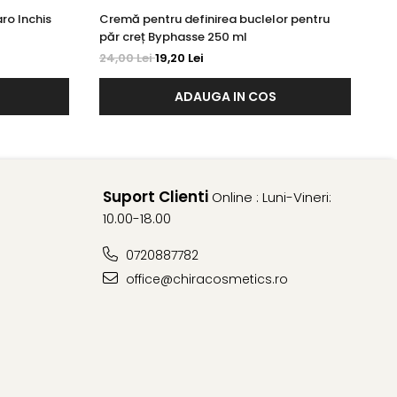
ro Inchis
Cremă pentru definirea buclelor pentru
Cr
păr creț Byphasse 250 ml
Ro
24,00 Lei
19,20 Lei
20
ADAUGA IN COS
Suport Clienti
Online : Luni-Vineri:
10.00-18.00
0720887782
office@chiracosmetics.ro