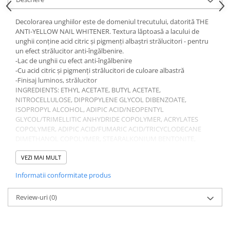
Gel fixare sprancene
Gel/tus sprancene
Decolorarea unghiilor este de domeniul trecutului, datorită THE
ANTI-YELLOW NAIL WHITENER. Textura lăptoasă a lacului de
Mascara (rimel) sprancene
unghii conține acid citric și pigmenți albaștri strălucitori - pentru
Vopsea sprancene
un efect strălucitor anti-îngălbenire.
Ser sprancene
-Lac de unghii cu efect anti-îngălbenire
-Cu acid citric și pigmenți strălucitori de culoare albastră
-Finisaj luminos, strălucitor
INGREDIENTS: ETHYL ACETATE, BUTYL ACETATE,
NITROCELLULOSE, DIPROPYLENE GLYCOL DIBENZOATE,
ISOPROPYL ALCOHOL, ADIPIC ACID/NEOPENTYL
GLYCOL/TRIMELLITIC ANHYDRIDE COPOLYMER, ACRYLATES
COPOLYMER, ADIPIC ACID/FUMARIC ACID/TRICYCLODECANE
DIMETHANOL COPOLYMER, STEARALKONIUM BENTONITE,
DIACETONE ALCOHOL, SUCROSE ACETATE ISOBUTYRATE, SILICA,
MALTOL, MICA, TIN OXIDE, TRIETHOXYCAPRYLYLSILANE, CITRIC
VEZI MAI MULT
ACID, PHOSPHORIC ACID, CI 77891 (TITANIUM DIOXIDE).
Informatii conformitate produs
Review-uri
(0)