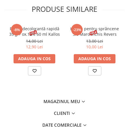
PRODUSE SIMILARE
Pudră decolorantă rapidă
Henna pentru sprâncene
-8%
-23%
35 g + ox.12% 60 ml Kallos
3.0 Maro Inchis Revers
14,00 Lei
13,00 Lei
12,90 Lei
10,00 Lei
ADAUGA IN COS
ADAUGA IN COS
MAGAZINUL MEU
CLIENTI
DATE COMERCIALE