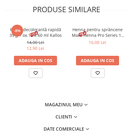
PRODUSE SIMILARE
Pudră decolorantă rapidă
Henna pentru sprâncene
-8%
35 g + ox.12% 60 ml Kallos
Maro Henna Pro Series 15
ml
14,00 Lei
16,00 Lei
12,90 Lei
ADAUGA IN COS
ADAUGA IN COS
MAGAZINUL MEU
CLIENTI
DATE COMERCIALE