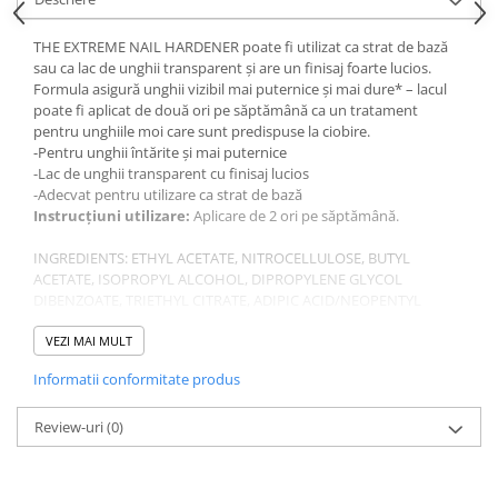
Gel fixare sprancene
Gel/tus sprancene
THE EXTREME NAIL HARDENER poate fi utilizat ca strat de bază
sau ca lac de unghii transparent și are un finisaj foarte lucios.
Mascara (rimel) sprancene
Formula asigură unghii vizibil mai puternice și mai dure* – lacul
Vopsea sprancene
poate fi aplicat de două ori pe săptămână ca un tratament
Ser sprancene
pentru unghiile moi care sunt predispuse la ciobire.
-Pentru unghii întărite și mai puternice
-Lac de unghii transparent cu finisaj lucios
-Adecvat pentru utilizare ca strat de bază
Instrucțiuni utilizare:
Aplicare de 2 ori pe săptămână.
INGREDIENTS: ETHYL ACETATE, NITROCELLULOSE, BUTYL
ACETATE, ISOPROPYL ALCOHOL, DIPROPYLENE GLYCOL
DIBENZOATE, TRIETHYL CITRATE, ADIPIC ACID/NEOPENTYL
GLYCOL/TRIMELLITIC ANHYDRIDE COPOLYMER, ACRYLATES
COPOLYMER, APIUM GRAVEOLENS (CELERY) SEED EXTRACT,
VEZI MAI MULT
TOCOPHEROL, CAPRYLIC/CAPRIC TRIGLYCERIDE, MALTOL,
Informatii conformitate produs
PISTACIA LENTISCUS (MASTIC) GUM, CI 15880 (RED 34 LAKE), CI
77510 (FERRIC AMMONIUM FERROCYANIDE).
Review-uri
(0)