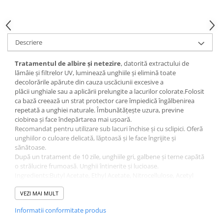
Gel fixare sprancene
Gel/tus sprancene
Mascara (rimel) sprancene
Descriere
Vopsea sprancene
Ser sprancene
Tratamentul de albire și netezire
, datorită extractului de
lămâie și filtrelor UV, luminează unghiile și elimină toate
decolorările apărute din cauza uscăciunii excesive a
plăcii unghiale sau a aplicării prelungite a lacurilor colorate.Folosit
ca bază creează un strat protector care împiedică îngălbenirea
repetată a unghiei naturale. Îmbunătățește uzura, previne
ciobirea și face îndepărtarea mai ușoară.
Recomandat pentru utilizare sub lacuri închise și cu sclipici. Oferă
unghiilor o culoare delicată, lăptoasă și le face îngrijite și
sănătoase.
După un tratament de 10 zile, unghiile gri, galbene și terne capătă
o strălucire frumoasă. Unghii întinerite și lucioase.
Ingredients:Butyl Acetate, Ethyl Acetate, Nitrocellulose, Acetyl
Tributyl Citrate, Phthalic Anhydride/Trimellitic Anhydride/Glycols
Copolymer, Isopropyl Alcohol, Stearalkonium Hectorite, Adipic
VEZI MAI MULT
Acid/Fumaric Acid/Phthalic Acid/Tricyclodecane Dimethanol
Informatii conformitate produs
Copolymer, Silica, Bis (t-Butyl Benzoxazolyl) Thiophene,