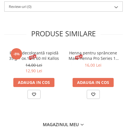
Propylene Glycol, Paraffin, Citric Acid, Hydrogenated
Microcrystalline Wax, Citrus Limon Fruit Extract,CI 77891.
Review-uri
(0)
PRODUSE SIMILARE
Pudră decolorantă rapidă
Henna pentru sprâncene
-8%
35 g + ox.12% 60 ml Kallos
Maro Henna Pro Series 15
ml
14,00 Lei
16,00 Lei
12,90 Lei
ADAUGA IN COS
ADAUGA IN COS
MAGAZINUL MEU