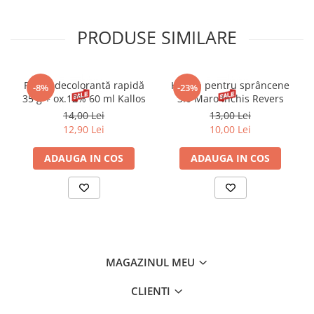
PRODUSE SIMILARE
Pudră decolorantă rapidă
Henna pentru sprâncene
-8%
-23%
35 g + ox.12% 60 ml Kallos
3.0 Maro Inchis Revers
14,00 Lei
13,00 Lei
12,90 Lei
10,00 Lei
ADAUGA IN COS
ADAUGA IN COS
MAGAZINUL MEU
CLIENTI