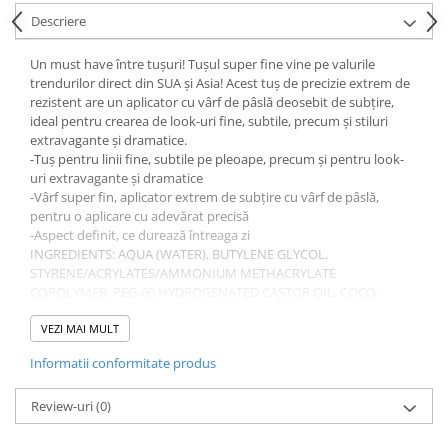
Gel fixare sprancene
Descriere
Gel/tus sprancene
Mascara (rimel) sprancene
Un must have între tușuri! Tușul super fine vine pe valurile
trendurilor direct din SUA și Asia! Acest tuș de precizie extrem de
Vopsea sprancene
rezistent are un aplicator cu vârf de pâslă deosebit de subțire,
Ser sprancene
ideal pentru crearea de look-uri fine, subtile, precum și stiluri
extravagante și dramatice.
-Tuș pentru linii fine, subtile pe pleoape, precum și pentru look-
uri extravagante și dramatice
-Vârf super fin, aplicator extrem de subțire cu vârf de pâslă,
pentru o aplicare cu adevărat precisă
-Aspect definit, ce durează întreaga zi
INGREDIENTS: AQUA (WATER), BUTYLENE GLYCOL,
STYRENE/ACRYLATES/AMMONIUM METHACRYLATE
COPOLYMER, PEG-60 HYDROGENATED CASTOR OIL, COCO-
GLUCOSIDE, SODIUM LAURETH-12 SULFATE, AMMONIUM
HYDROXIDE, CITRIC ACID, PHENOXYETHANOL, POTASSIUM
VEZI MAI MULT
SORBATE, SODIUM BENZOATE, CI 77266 (BLACK 2) (NANO).
Informatii conformitate produs
Review-uri
(0)