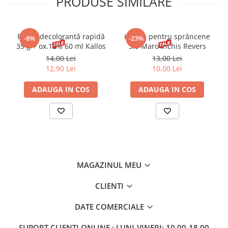
PRODUSE SIMILARE
Pudră decolorantă rapidă
Henna pentru sprâncene
-8%
-23%
35 g + ox.12% 60 ml Kallos
3.0 Maro Inchis Revers
14,00 Lei
13,00 Lei
12,90 Lei
10,00 Lei
ADAUGA IN COS
ADAUGA IN COS
MAGAZINUL MEU
CLIENTI
DATE COMERCIALE
SUPORT CLIENTI
ONLINE : LUNI-VINERI: 10.00-18.00