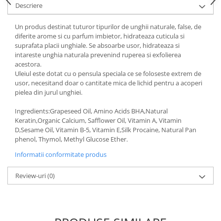
Descriere
Gel fixare sprancene
Gel/tus sprancene
Un produs destinat tuturor tipurilor de unghii naturale, false, de
Mascara (rimel) sprancene
diferite arome si cu parfum imbietor, hidrateaza cuticula si
Vopsea sprancene
suprafata placii unghiale. Se absoarbe usor, hidrateaza si
intareste unghia naturala prevenind ruperea si exfolierea
Ser sprancene
acestora.
Uleiul este dotat cu o pensula speciala ce se foloseste extrem de
usor, necesitand doar o cantitate mica de lichid pentru a acoperi
pielea din jurul unghiei.
Ingredients:Grapeseed Oil, Amino Acids BHA,Natural
Keratin,Organic Calcium, Safflower Oil, Vitamin A, Vitamin
D,Sesame Oil, Vitamin B-5, Vitamin E,Silk Procaine, Natural Pan
phenol, Thymol, Methyl Glucose Ether.
Informatii conformitate produs
Review-uri
(0)