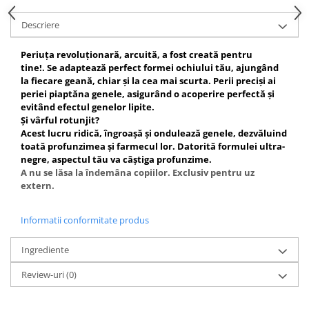
Gel fixare sprancene
Descriere
Gel/tus sprancene
Mascara (rimel) sprancene
Periuța
revoluționară, arcuită,
a fost creată pentru
Vopsea sprancene
tine!.
Se adaptează perfect formei ochiului tău, ajungând
Ser sprancene
la fiecare geană, chiar și la cea mai scurta.
Perii preciși
ai
periei
piaptăna genele
, asigurând o acoperire perfectă și
evitând efectul genelor lipite.
Și vârful rotunjit?
Acest lucru
ridică, îngroașă și ondulează genele,
dezvăluind
toată profunzimea și farmecul lor.
Datorită
formulei ultra-
negre,
aspectul tău
va câștiga profunzime
.
A nu se lăsa la îndemâna copiilor. Exclusiv pentru uz
extern.
Informatii conformitate produs
Ingrediente
Review-uri
(0)