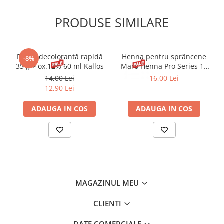
PRODUSE SIMILARE
Pudră decolorantă rapidă
Henna pentru sprâncene
-8%
35 g + ox.12% 60 ml Kallos
Maro Henna Pro Series 15
ml
14,00 Lei
16,00 Lei
12,90 Lei
ADAUGA IN COS
ADAUGA IN COS
MAGAZINUL MEU
CLIENTI
DATE COMERCIALE