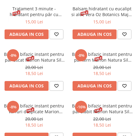
Tratament 3 minute -
Balsam hidratant cu eucalipt
hidratant pentru păr cu
si aloe vera Oz Botanics Major
extract de eucalipt Oz Major
Moisture 400 ml
15,00 Lei
15,00 Lei
Moisture150ml
ADAUGA IN COS
ADAUGA IN COS
Balsam bifazic instant pentru
Balsam bifazic instant pentru
-8%
-8%
păr uscat Marion Natura Silk
păr tern Marion Natura Silk
150 ml
150 ml
20,00 Lei
20,00 Lei
18,50 Lei
18,50 Lei
ADAUGA IN COS
ADAUGA IN COS
Balsam bifazic instant pentru
Balsam bifazic instant pentru
-8%
-16%
vârfuri despicate Marion
păr slăbit Marion Natura Silk
Natura Silk 150 ml
150 ml
20,00 Lei
22,00 Lei
18,50 Lei
18,50 Lei