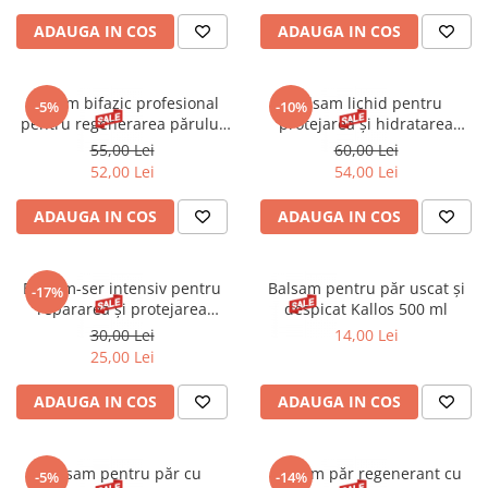
Gel fixare sprancene
ADAUGA IN COS
ADAUGA IN COS
Gel/tus sprancene
Mascara (rimel) sprancene
Vopsea sprancene
Balsam bifazic profesional
Balsam lichid pentru
-5%
-10%
pentru regenerarea părului
protejarea și hidratarea
Ser sprancene
uscat și deteriorat Stapiz
părului vopsit Elvive Color
55,00 Lei
60,00 Lei
Sleek Line 300 ml
Vive 8 Second Wonder Water
52,00 Lei
54,00 Lei
L'Oréal 200 ml
ADAUGA IN COS
ADAUGA IN COS
Balsam-ser intensiv pentru
Balsam pentru păr uscat şi
-17%
repararea și protejarea
despicat Kallos 500 ml
părului deteriorat Pantene
30,00 Lei
14,00 Lei
Pro-V Nutri-plex Miracle
25,00 Lei
Serum 220 ml
ADAUGA IN COS
ADAUGA IN COS
Balsam pentru păr cu
Balsam păr regenerant cu
-5%
-14%