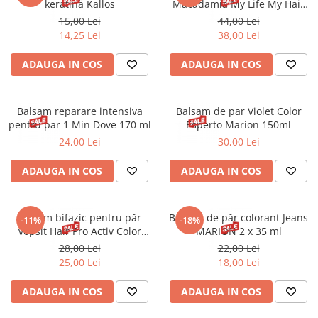
keratină Kallos
Macadamia My Life My Hair
Eveline 250 ml
15,00 Lei
44,00 Lei
14,25 Lei
38,00 Lei
ADAUGA IN COS
ADAUGA IN COS
Balsam reparare intensiva
Balsam de par Violet Color
pentru par 1 Min Dove 170 ml
Esperto Marion 150ml
24,00 Lei
30,00 Lei
ADAUGA IN COS
ADAUGA IN COS
Balsam bifazic pentru păr
Balsam de păr colorant Jeans
-11%
-18%
vopsit Hair Pro Activ Color
MARION 2 x 35 ml
Byphasse 400 ml
28,00 Lei
22,00 Lei
25,00 Lei
18,00 Lei
ADAUGA IN COS
ADAUGA IN COS