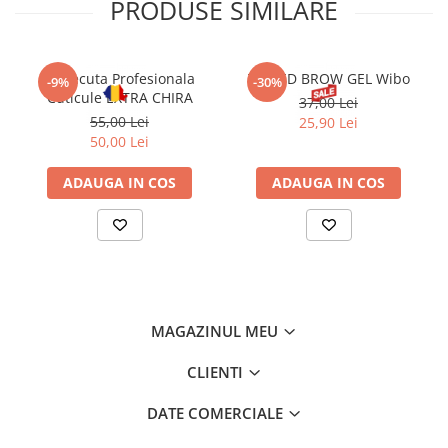
PRODUSE SIMILARE
Forfecuta Profesionala
TINTED BROW GEL Wibo
-9%
-30%
Cuticule EXTRA CHIRA
37,00 Lei
55,00 Lei
25,90 Lei
50,00 Lei
ADAUGA IN COS
ADAUGA IN COS
MAGAZINUL MEU
CLIENTI
DATE COMERCIALE