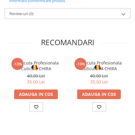
Informatii conformitate produs
Review-uri
(0)
RECOMANDARI
Forfecuta Profesionala
Forfecuta Profesionala
-13%
-13%
Cuticule CHIRA
Cuticule F4 CHIRA
40,00 Lei
40,00 Lei
35,00 Lei
35,00 Lei
ADAUGA IN COS
ADAUGA IN COS