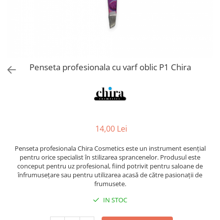
Spray parfumant de corp
Pudra pentru par
Fard pleoape
Creme/seruri ochi
Parfum/Apa de toaleta
Sampon Uscat
Creion dermatograf pleoape
Plasturi/Patch-uri
dama/barbati
Tus de ochi
Sapun facial
Produse pentru picioare
Mascara (rimel)
Gene false
Protectie solara
Penseta profesionala cu varf oblic P1 Chira
Adeziv gene false
Produse Pentru Epilare
Ser/Primer gene
Accesorii depilare
Machiaj Buze
Periute dinti
Scrub
Lip gloss/luciu buze
14,00 Lei
Ruj solid/lichid
Creion contur
Penseta profesionala Chira Cosmetics este un instrument esențial
pentru orice specialist în stilizarea sprancenelor. Produsul este
Masca buze
conceput pentru uz profesional, fiind potrivit pentru saloane de
Balsam buze
înfrumusețare sau pentru utilizarea acasă de către pasionații de
frumusete.
Machiaj Sprancene
IN STOC
Creion sprancene
Fard sprancene