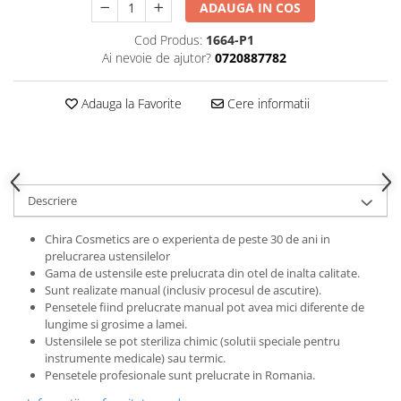
ADAUGA IN COS
Gel fixare sprancene
Gel/tus sprancene
Cod Produs:
1664-P1
Mascara (rimel) sprancene
Ai nevoie de ajutor?
0720887782
Vopsea sprancene
Adauga la Favorite
Cere informatii
Ser sprancene
Descriere
Chira Cosmetics are o experienta de peste 30 de ani in
prelucrarea ustensilelor
Gama de ustensile este prelucrata din otel de inalta calitate.
Sunt realizate manual (inclusiv procesul de ascutire).
Pensetele fiind prelucrate manual pot avea mici diferente de
lungime si grosime a lamei.
Ustensilele se pot steriliza chimic (solutii speciale pentru
instrumente medicale) sau termic.
Pensetele profesionale sunt prelucrate in Romania.