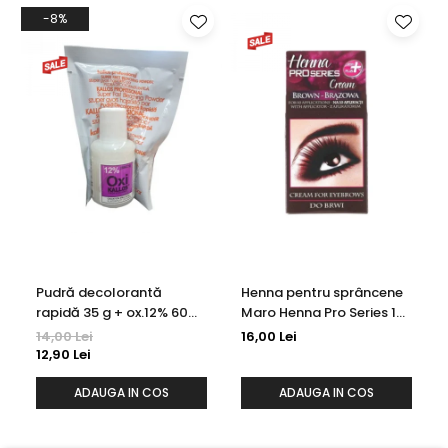
-8%
Pudră decolorantă
Henna pentru sprâncene
rapidă 35 g + ox.12% 60
Maro Henna Pro Series 15
ml Kallos
ml
14,00 Lei
16,00 Lei
12,90 Lei
ADAUGA IN COS
ADAUGA IN COS