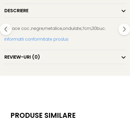
Gel fixare sprancene
DESCRIERE
Gel/tus sprancene
Mascara (rimel) sprancene
Vopsea sprancene
Set ace coc ,negre,metalice,ondulate,7cm,30buc.
Ser sprancene
Informatii conformitate produs
REVIEW-URI
(0)
PRODUSE SIMILARE