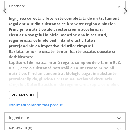
Gel fixare sprancene
Descriere
Gel/tus sprancene
Mascara (rimel) sprancene
Ingrijirea corecta a fetei este completata de un tratament
regal obtinut din substanta ce hraneste regina albinelor.
Vopsea sprancene
Principiile nutritive ale acestei creme accelereaza
Ser sprancene
circulatia sangelui in piele, mentine apa in tesuturi,
regenereaza celulele pielii, dand elasticitate si
protejand pielea impotriva ridurilor timpurii.
Rasfata: tenurile uscate, tenuri foarte uscate, obosite si
deshidratate.
Laptisorul de matca, hrană regala, complex de vitamin B, C,
D şi E, este o substantă naturală cu numeroase principii
nutritive, fiind un concentrat biologic bogat în substante
proteice: lipide, glucide si vitamine, activand circulatia
sângelui. Datorita actiunii de regenerare asupra celulelor,
laptişorul de matca este una dintre cele mai puternice
substante naturale cu efect antirid.
VEZI MAI MULT
Retinol A sau vitamina A, datorita actiunii sale
Informatii conformitate produs
antioxidante, ajuta la reducerea ridurilor fine si
micsorarea porilor. Absorbit de piele, retinolul A, duce la
creşterea productiei colagenului, bariera naturală a pielii
Ingrediente
împotriva factorilor agresivi din atmosfera.
Review-uri
(0)
Ceara naturală de albine completeaza laptisorul de matca