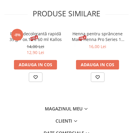
PRODUSE SIMILARE
Pudră decolorantă rapidă
Henna pentru sprâncene
-8%
35 g + ox.12% 60 ml Kallos
Maro Henna Pro Series 15
ml
14,00 Lei
16,00 Lei
12,90 Lei
ADAUGA IN COS
ADAUGA IN COS
MAGAZINUL MEU
CLIENTI