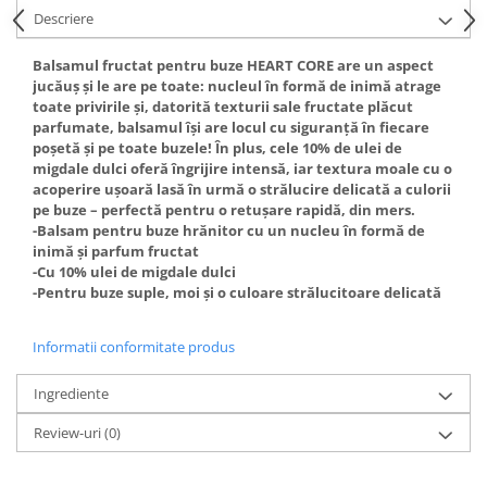
Gel fixare sprancene
Descriere
Gel/tus sprancene
Balsamul fructat pentru buze HEART CORE are un aspect
Mascara (rimel) sprancene
jucăuș și le are pe toate: nucleul în formă de inimă atrage
Vopsea sprancene
toate privirile și, datorită texturii sale fructate plăcut
Ser sprancene
parfumate, balsamul își are locul cu siguranță în fiecare
poșetă și pe toate buzele! În plus, cele 10% de ulei de
migdale dulci oferă îngrijire intensă, iar textura moale cu o
acoperire ușoară lasă în urmă o strălucire delicată a culorii
pe buze – perfectă pentru o retușare rapidă, din mers.
-Balsam pentru buze hrănitor cu un nucleu în formă de
inimă și parfum fructat
-Cu 10% ulei de migdale dulci
-Pentru buze suple, moi și o culoare strălucitoare delicată
Informatii conformitate produs
Ingrediente
Review-uri
(0)