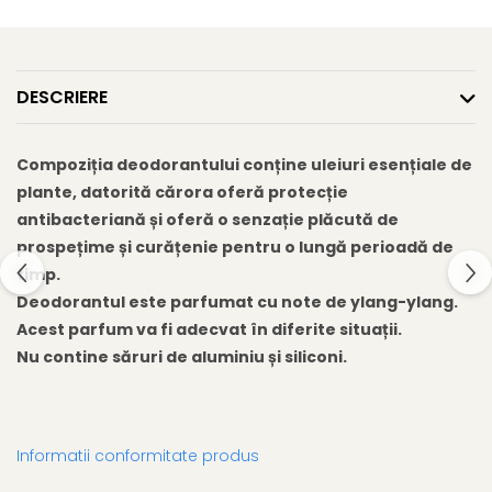
Gel fixare sprancene
Gel/tus sprancene
Mascara (rimel) sprancene
DESCRIERE
Vopsea sprancene
Ser sprancene
Compoziția deodorantului conține uleiuri esențiale de
plante, datorită cărora oferă protecție
antibacteriană și oferă o senzație plăcută de
prospețime și curățenie pentru o lungă perioadă de
timp.
Deodorantul este parfumat cu note de ylang-ylang.
Acest parfum va fi adecvat în diferite situații.
Nu contine săruri de aluminiu și siliconi.
Informatii conformitate produs