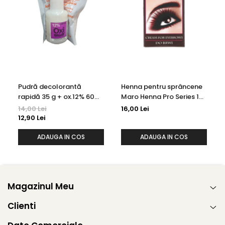
Pudră decolorantă
Henna pentru sprâncene
rapidă 35 g + ox.12% 60
Maro Henna Pro Series 15
ml Kallos
ml
14,00 Lei
16,00 Lei
12,90 Lei
ADAUGA IN COS
ADAUGA IN COS
Magazinul Meu
Clienti