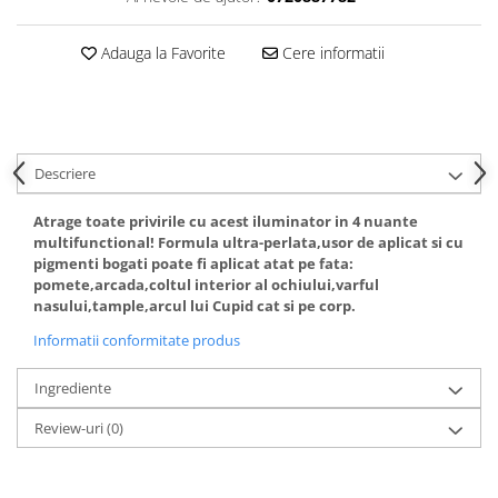
Gel fixare sprancene
Gel/tus sprancene
Adauga la Favorite
Cere informatii
Mascara (rimel) sprancene
Vopsea sprancene
Ser sprancene
Descriere
Atrage toate privirile cu acest iluminator in 4 nuante
multifunctional! Formula ultra-perlata,usor de aplicat si cu
pigmenti bogati poate fi aplicat atat pe fata:
pomete,arcada,coltul interior al ochiului,varful
nasului,tample,arcul lui Cupid cat si pe corp.
Informatii conformitate produs
Ingrediente
Review-uri
(0)