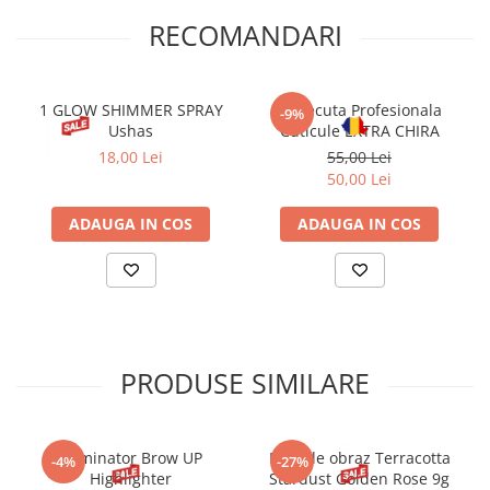
RECOMANDARI
1 GLOW SHIMMER SPRAY
Forfecuta Profesionala
-9%
Ushas
Cuticule EXTRA CHIRA
18,00 Lei
55,00 Lei
50,00 Lei
ADAUGA IN COS
ADAUGA IN COS
PRODUSE SIMILARE
Iluminator Brow UP
Fard de obraz Terracotta
-4%
-27%
Highlighter
Stardust Golden Rose 9g