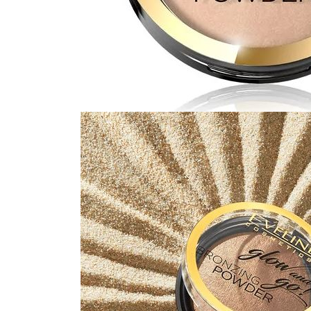
Gel fixare sprancene
Gel/tus sprancene
Mascara (rimel) sprancene
Vopsea sprancene
Ser sprancene