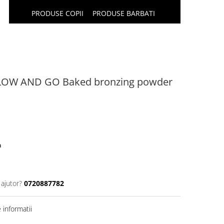
PRODUSE COPII
PRODUSE BARBATI
GLOW AND GO Baked bronzing powder
n
 ajutor?
0720887782
informatii