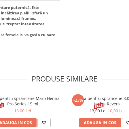
entare puternică. Este
încălzirea pielii. Oferă un
 îl luminează frumos.
uiți treptat intensitatea
re femeie isi va gasi o culoare
PRODUSE SIMILARE
pentru sprâncene Maro Henna
Henna pentru sprâncene 3.
-23%
Pro Series 15 ml
Inchis Revers
16,00 Lei
13,00 Lei
10,00 Lei
ADAUGA IN COS
ADAUGA IN COS