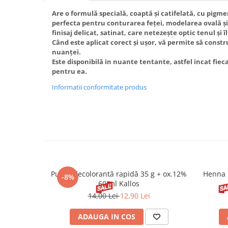
Are o formulă specială, coaptă și catifelată, cu pigm
perfecta pentru conturarea feței, modelarea ovală și 
finisaj delicat, satinat, care netezește optic tenul și
Când este aplicat corect și ușor, vă permite să constr
nuanței.
Este disponibilă in nuante tentante, astfel incat fieca
pentru ea.
Informatii conformitate produs
Pudră decolorantă rapidă 35 g + ox.12%
Henna 
-8%
60 ml Kallos
14,00 Lei
12,90 Lei
ADAUGA IN COS