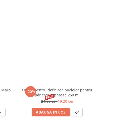
0 Maro
Cremă pentru definirea buclelor pentru
Creion d
-20%
-20%
păr creț Byphasse 250 ml
24,00 Lei
19,20 Lei
20
ADAUGA IN COS
V