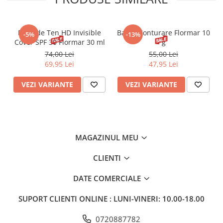
Fond de Ten HD Invisible
Baton Conturare Flormar 10
-5%
-13%
Cover SPF 30 Flormar 30 ml
g
74,00 Lei
55,00 Lei
69,95 Lei
47,95 Lei
VEZI VARIANTE
VEZI VARIANTE
MAGAZINUL MEU
CLIENTI
DATE COMERCIALE
SUPORT CLIENTI
ONLINE : LUNI-VINERI: 10.00-18.00
0720887782