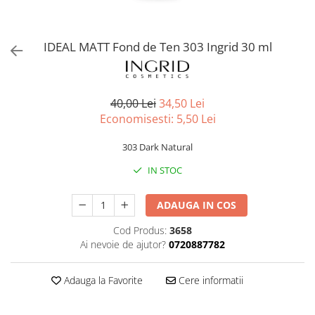
Spray parfumant de corp
Pudra pentru par
Fard pleoape
Creme/seruri ochi
Parfum/Apa de toaleta
Sampon Uscat
Creion dermatograf pleoape
Plasturi/Patch-uri
dama/barbati
Tus de ochi
IDEAL MATT Fond de Ten 303 Ingrid 30 ml
Sapun facial
Produse pentru picioare
Mascara (rimel)
Gene false
Protectie solara
Adeziv gene false
Produse Pentru Epilare
40,00 Lei
34,50 Lei
Ser/Primer gene
Economisesti:
5,50
Lei
Accesorii depilare
Machiaj Buze
Periute dinti
303 Dark Natural
Scrub
IN STOC
Lip gloss/luciu buze
Ruj solid/lichid
ADAUGA IN COS
Creion contur
Masca buze
Cod Produs:
3658
Ai nevoie de ajutor?
0720887782
Balsam buze
Machiaj Sprancene
Adauga la Favorite
Cere informatii
Creion sprancene
Fard sprancene