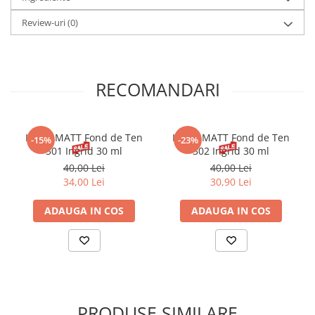
ore, fără imperfecțiuni.
Review-uri
(0)
RECOMANDARI
IDEAL MATT Fond de Ten
IDEAL MATT Fond de Ten
-15%
-23%
301 Ingrid 30 ml
302 Ingrid 30 ml
40,00 Lei
40,00 Lei
34,00 Lei
30,90 Lei
ADAUGA IN COS
ADAUGA IN COS
PRODUSE SIMILARE