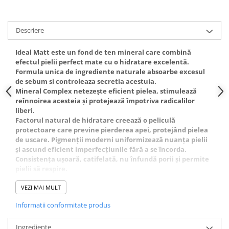
Gel fixare sprancene
Gel/tus sprancene
Descriere
Mascara (rimel) sprancene
Vopsea sprancene
Ideal Matt este un fond de ten mineral care combină
Ser sprancene
efectul pielii perfect mate cu o hidratare excelentă.
Formula unica de ingrediente naturale absoarbe excesul
de sebum si controleaza secretia acestuia.
Mineral Complex netezește eficient pielea, stimulează
reînnoirea acesteia și protejează împotriva radicalilor
liberi.
Factorul natural de hidratare creează o peliculă
protectoare care previne pierderea apei, protejând pielea
de uscare. Pigmenții moderni uniformizează nuanța pielii
și ascund eficient imperfecțiunile fără a se încorda.
Consistența ușoară, catifelată, nu înfundă porii și permite
pielii să respire.
Fondul de ten oferă un finisaj de machiaj mat de lungă
durată. Inhibă strălucirea.
VEZI MAI MULT
Recomandat pentru toate tipurile de ten, în special tenul
Informatii conformitate produs
gras.
Conține SPF.
Efect: piele perfect matifiată și hidratată timp de câteva
Ingrediente