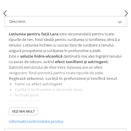
Gel fixare sprancene
Gel/tus sprancene
Mascara (rimel) sprancene
Descriere
Vopsea sprancene
Ser sprancene
Loţiunea pentru faţă Lara
este recomandată pentru toate
tipurile de ten, fiind ideală pentru curăţarea şi tonifierea zilnică a
tenului. Loțiunea încheie cu succes faza de curățare a tenului,
asigură prospețime și curățarea în profunzime a pielii.
Este o
soluţie hidro-alcoolică
destinată mai ales îngrijirii tenului
cu exces de sebum, având
efect tonifiant şi astringent
.
Datorită extractului de Aloe Vera, loţiunea are un efect
revigorant, fiind potrivită pentru toate tipurile de piele.
Reglează sebumul, curăță în profunzime și tonifică tenul.
Tonic cu efect astringent
Curăță în profunzime și răcorește tenul
Închide porii
Conține Alcool
Testat dermatologic
VEZI MAI MULT
Actiune:
Îngrijire ten
Informatii conformitate produs
Varsta:
20+, 25+, 30+, 35+, 45+