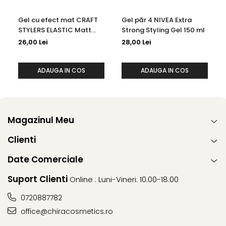
Gel cu efect mat CRAFT
⁠Gel păr 4 NIVEA Extra
STYLERS ELASTIC Matt
Strong Styling Gel 150 ml
Effect 5 Nivea Men 150 ml
26,00 Lei
28,00 Lei
ADAUGA IN COS
ADAUGA IN COS
Magazinul Meu
Clienti
Date Comerciale
Suport Clienti
Online : Luni-Vineri: 10.00-18.00
0720887782
office@chiracosmetics.ro