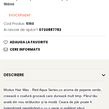
Spray parfumant de corp
Pudra pentru par
Fard pleoape
150ml
Creme/seruri ochi
Parfum/Apa de toaleta
Sampon Uscat
Creion dermatograf pleoape
Plasturi/Patch-uri
dama/barbati
Tus de ochi
STOC EPUIZAT
Sapun facial
Produse pentru picioare
Mascara (rimel)
Cod Produs:
5150
Gene false
Protectie solara
Ai nevoie de ajutor?
0720887782
Adeziv gene false
Produse Pentru Epilare
Ser/Primer gene
ADAUGA LA FAVORITE
Accesorii depilare
Machiaj Buze
Periute dinti
CERE INFORMATII
Scrub
Lip gloss/luciu buze
Ruj solid/lichid
Creion contur
DESCRIERE
Masca buze
Balsam buze
Modus Hair Wax -
Red Aqua
Series,cu aroma de pepene verde,
Machiaj Sprancene
creează o coafură grozavă care durează mult timp.
Părul tău
Creion sprancene
arată din nou strălucitor și la modă.
Ceara de păr poate fi
Fard sprancene
îndepărtată pieptănând-o cu o perie și spălând părul.