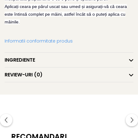
Gel fixare sprancene
Aplicați ceara pe părul uscat sau umed și asigurați-vă că ceara
Gel/tus sprancene
este întinsă complet pe mâini, astfel încât să o puteți aplica cu
Mascara (rimel) sprancene
mâinile.
Vopsea sprancene
Ser sprancene
Informatii conformitate produs
INGREDIENTE
REVIEW-URI
(0)
RECOMANDARI