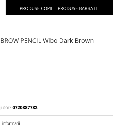
PRODUSE COPII
PRODUSE BARBATI
EBROW PENCIL Wibo Dark Brown
jutor?
0720887782
informatii