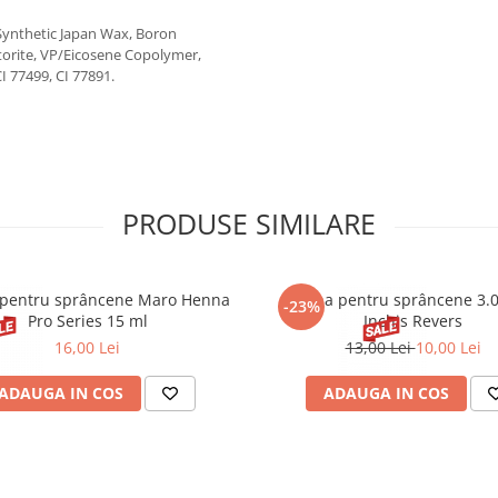
Synthetic Japan Wax, Boron
ctorite, VP/Eicosene Copolymer,
CI 77499, CI 77891.
PRODUSE SIMILARE
pentru sprâncene Maro Henna
Henna pentru sprâncene 3.
-23%
Pro Series 15 ml
Inchis Revers
16,00 Lei
13,00 Lei
10,00 Lei
ADAUGA IN COS
ADAUGA IN COS