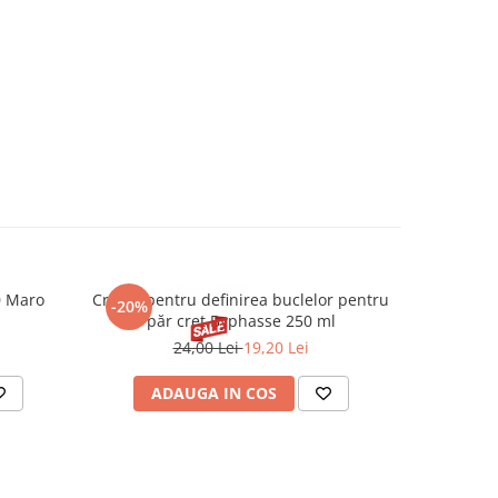
0 Maro
Cremă pentru definirea buclelor pentru
Creion d
-20%
-20%
păr creț Byphasse 250 ml
24,00 Lei
19,20 Lei
20
ADAUGA IN COS
V