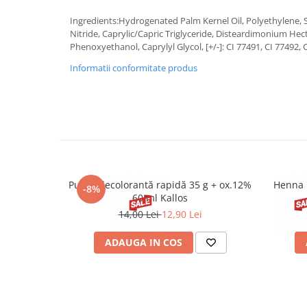
Ingredients:Hydrogenated Palm Kernel Oil, Polyethylene, 
Nitride, Caprylic/Capric Triglyceride, Disteardimonium He
Phenoxyethanol, Caprylyl Glycol, [+/-]: CI 77491, CI 77492, 
Informatii conformitate produs
Pudră decolorantă rapidă 35 g + ox.12%
Henna 
-8%
60 ml Kallos
14,00 Lei
12,90 Lei
ADAUGA IN COS