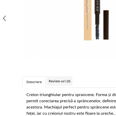
Gel fixare sprancene
Gel/tus sprancene
Mascara (rimel) sprancene
Vopsea sprancene
Ser sprancene
Review-uri
(0)
Descriere
Creion triunghiular pentru sprancene.
Forma și d
permit corectarea precisă a sprâncenelor, definire
acestora.
Machiajul perfect pentru sprâncene este
feței, iar cu creionul nostru este floare la ureche..