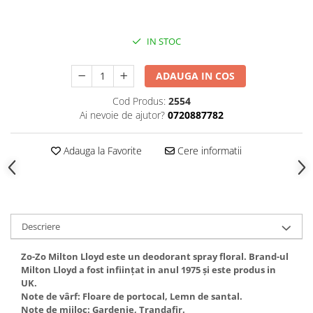
Gel fixare sprancene
Gel/tus sprancene
IN STOC
Mascara (rimel) sprancene
Vopsea sprancene
ADAUGA IN COS
Ser sprancene
Cod Produs:
2554
Ai nevoie de ajutor?
0720887782
Adauga la Favorite
Cere informatii
Descriere
Zo-Zo Milton Lloyd este un deodorant spray floral. Brand-ul
Milton Lloyd a fost inființat in anul 1975 și este produs in
UK.
Note de vârf: Floare de portocal, Lemn de santal.
Note de mijloc: Gardenie, Trandafir.