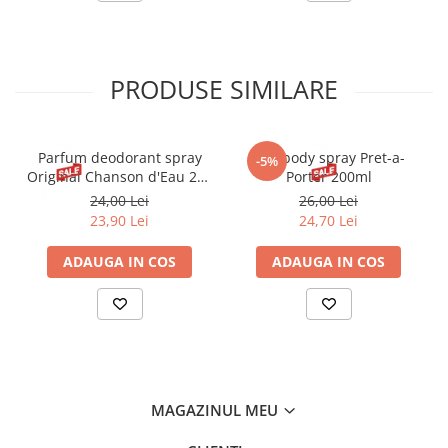
PRODUSE SIMILARE
Parfum deodorant spray
Deo body spray Pret-a-
-5%
Original Chanson d'Eau 200
Porter 200ml
ml
24,00 Lei
26,00 Lei
23,90 Lei
24,70 Lei
ADAUGA IN COS
ADAUGA IN COS
MAGAZINUL MEU