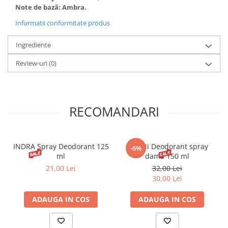
Note de bază: Ambra.
Informatii conformitate produs
Ingrediente
Review-uri
(0)
RECOMANDARI
INDRA Spray Deodorant 125
Hawaii Deodorant spray
-6%
ml
damă 150 ml
21,00 Lei
32,00 Lei
30,00 Lei
ADAUGA IN COS
ADAUGA IN COS