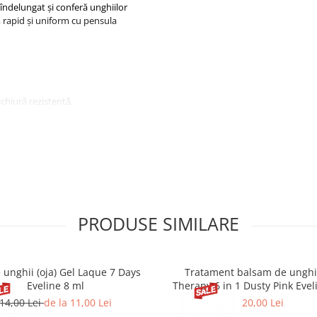
 îndelungat și conferă unghiilor
r, rapid și uniform cu pensula
chiură rezistentă,
amentul
Golden Rose Black
ghiile și cuticulele hidratate.
ifuncțional 4in1 Golden Rose
PRODUSE SIMILARE
 unghii (oja) Gel Laque 7 Days
Tratament balsam de unghii
Eveline 8 ml
Therapy 6 in 1 Dusty Pink Evel
! Nu inhalați! Numai pentru uz
14,00 Lei
de la 11,00 Lei
20,00 Lei