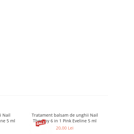
 Nail
Tratament balsam de unghii Nail
Tratament 
-19%
ine 5 ml
Therapy 6 in 1 Pink Eveline 5 ml
T
20,00 Lei