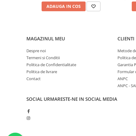
INGREDIENTS: BUTYL ACETATE, ETHYL ACETATE, NITROCE
ADAUGA IN COS
ACID/NEOPENTYL GLYCOL/TRIMELLITIC ANHYDRIDE COPO
CITRATE, ISOPROPYL ALCOHOL, ACRYLATES COPOLYMER
STYRENE/ACRYLATES COPOLYMER, N-BUTYL ALCOHOL, S
TRIMETHYLPENTANEDIYL DIBENZOATE, POLYVINYL BUTYR
FLUORPHLOGOPITE, CALCIUM SODIUM BOROSILICATE, ST
MAGAZINUL MEU
CLIENTI
CI 15850, CI 77891, CI 77491, Cl 77499, CI 19140, CI 15880, C
77742, CI 74260, CI 75470, TIN OXIDE.
Despre noi
Metode de
Termeni si Conditii
Politica d
Politica de Confidentialitate
Garantia 
Politica de livrare
Formular 
Contact
ANPC
ANPC - SA
SOCIAL
URMARESTE-NE IN SOCIAL MEDIA