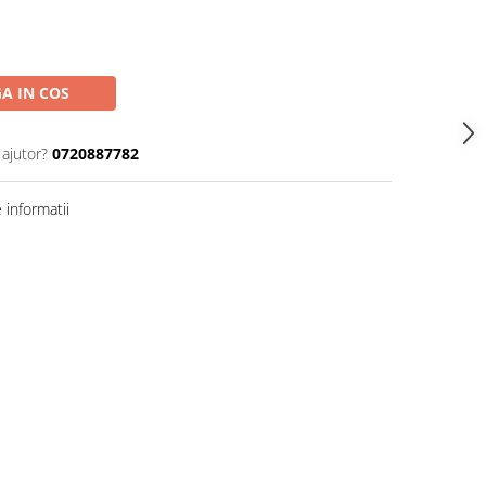
A IN COS
 ajutor?
0720887782
informatii