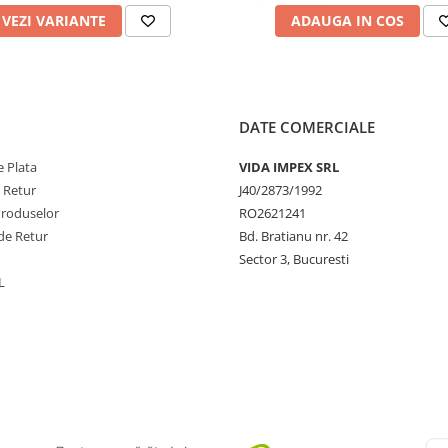
LLULOSE, ADIPIC
VEZI VARIANTE
ADAUGA IN COS
LYMER, ACETYL TRIBUTYL
, STEARALKONIUM BENTONITE,
ILICA,BENZOPHENONE-1,
AL, MICA, SYNTHETIC
EARALKONIUM HECTORITE, (+/-)
DATE COMERCIALE
I 77510,CI 77163, CI 77000, CI
 Plata
VIDA IMPEX SRL
e Retur
J40/2873/1992
Produselor
RO2621241
de Retur
Bd. Bratianu nr. 42
Sector 3, Bucuresti
L