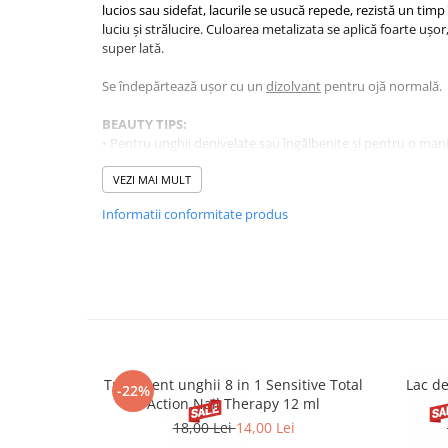
lucios sau sidefat, lacurile se usucă repede, rezistă un timp
luciu și strălucire. Culoarea metalizata se aplică foarte ușo
super lată.
Se îndepărtează ușor cu un
dizolvant
pentru ojă normală.
BEAUTY TIPS:
• Pentru unghii denivelate sau îngălbenite și pentru o mani
vă recomandăm să folosiți înainte
baza Golden Rose.
• Dacă aveți unghiile subțiri și fragile, folosiți ca bază trat
VEZI MAI MULT
Diamond
cu microparticule de diamant.
Informatii conformitate produs
• Folosiți
uleiul de cuticule Golden Rose
pentru a menține un
• Rezolvați toate problemele unghiilor cu
tratamentul Mult
• Hidratați cu o
cremă de mâini
.
CARACTERISTICI:
Rezista pana la:
5 zile
Straturi:
2
Tip pensula:
Super lată
Volum/Gramaj:
10.2ml
Tratament unghii 8 in 1 Sensitive Total
Lac de
Valabilitate:
-22%
18 luni de la deschidere
Action Nail Therapy 12 ml
Precautii:
INFLAMABIL! A se feri de căldură și foc deschis
18,00 Lei
14,00 Lei
extern! A nu se lăsa la îndemâna copiilor!