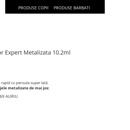
PRODUSE COPII
PRODUSE BARBATI
or Expert Metalizata 10.2ml
ă rapid cu pensula super lată.
jele metalizate de mai jos:
 69 AURIU