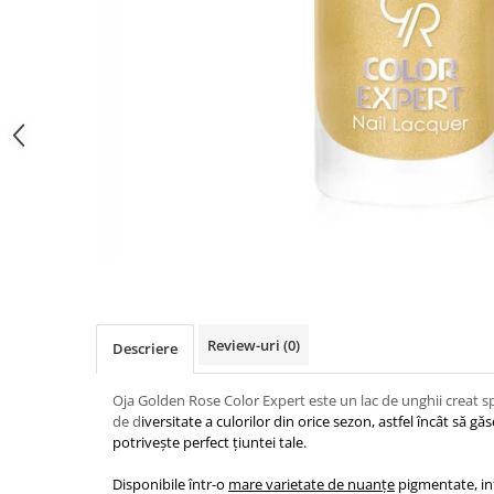
Gel fixare sprancene
Gel/tus sprancene
Mascara (rimel) sprancene
Vopsea sprancene
Ser sprancene
Review-uri
(0)
Descriere
Oja Golden Rose Color Expert este un lac de unghii creat sp
de d
iversitate a culorilor din orice sezon, astfel încât să g
potrivește perfect țiuntei tale.
Disponibile într-o
mare varietate de nuanțe
pigmentate, int