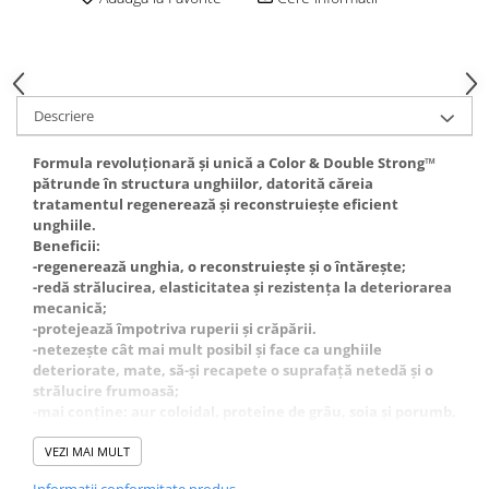
Gel fixare sprancene
Gel/tus sprancene
Mascara (rimel) sprancene
Vopsea sprancene
Descriere
Ser sprancene
Formula revoluționară și unică a Color & Double Strong™
pătrunde în structura unghiilor, datorită căreia
tratamentul regenerează și reconstruiește eficient
unghiile.
Beneficii:
-regenerează unghia, o reconstruiește și o întărește;
-redă strălucirea, elasticitatea și rezistența la deteriorarea
mecanică;
-protejează împotriva ruperii și crăpării.
-netezește cât mai mult posibil și face ca unghiile
deteriorate, mate, să-și recapete o suprafață netedă și o
strălucire frumoasă;
-mai conține: aur coloidal, proteine de grâu, soia și porumb,
calciu, vitaminele A, E și F, filtru UV.
-produs testat dermatologic.
VEZI MAI MULT
Mod de utilizare:
Informatii conformitate produs