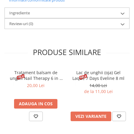
Aplică primul strat pe unghiile curate. Așteaptă 2 minute,
apoi aplică încă un strat.
Tratamentul de unghii Pink are o nuanta de roz semi-
Ingrediente
transparent.
Review-uri
(0)
PRODUSE SIMILARE
Tratament balsam de
Lac de unghii (oja) Gel
unghii Nail Therapy 6 in 1
Laque 7 Days Eveline 8 ml
Dusty Pink Eveline 5 ml
20,00 Lei
14,00 Lei
de la 11,00 Lei
ADAUGA IN COS
VEZI VARIANTE