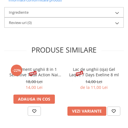
se potrivește cel mai bine preferințelor sale.
Eveline 6 in 1 Care & Colour Salon Effect a fost creat pentru
unghii extrem de deteriorate și delicate .
Ingrediente
Testat dermatologic, cu o formulă vegană , potrivit pentru
Review-uri
(0)
vegani și vegetarieni.
PRODUSE SIMILARE
Tratament unghii 8 in 1
Lac de unghii (oja) Gel
-22%
Sensitive Total Action Nail
Laque 7 Days Eveline 8 ml
Therapy 12 ml
18,00 Lei
14,00 Lei
14,00 Lei
de la 11,00 Lei
ADAUGA IN COS
VEZI VARIANTE