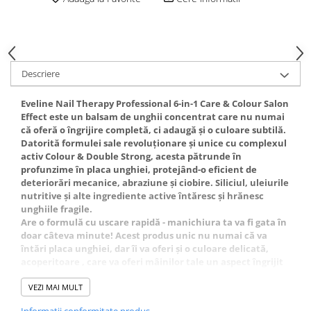
Gel fixare sprancene
Gel/tus sprancene
Mascara (rimel) sprancene
Vopsea sprancene
Descriere
Ser sprancene
Eveline Nail Therapy Professional 6-in-1 Care & Colour Salon
Effect este un balsam de unghii concentrat care nu numai
că oferă o îngrijire completă, ci adaugă și o culoare subtilă.
Datorită formulei sale revoluționare și unice cu complexul
activ Colour & Double Strong, acesta pătrunde în
profunzime în placa unghiei, protejând-o eficient de
deteriorări mecanice, abraziune și ciobire. Siliciul, uleiurile
nutritive și alte ingrediente active întăresc și hrănesc
unghiile fragile.
Are o formulă cu uscare rapidă - manichiura ta va fi gata în
doar câteva minute! Acest produs unic nu numai că va
întări placa unghiei, dar îi va oferi și o culoare delicată,
acoperitoare , care va oferi mâinilor tale un aspect îngrijit
și sănătos .
Balsamul de unghii Eveline 6-in-1 este disponibil într-o
VEZI MAI MULT
varietate de culori, astfel încât fiecare poate alege cea care
Informatii conformitate produs