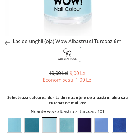
Spray parfumant de corp
Pudra pentru par
Fard pleoape
Creme/seruri ochi
Parfum/Apa de toaleta
Sampon Uscat
Creion dermatograf pleoape
Plasturi/Patch-uri
dama/barbati
Tus de ochi
Sapun facial
Produse pentru picioare
Mascara (rimel)
Gene false
Protectie solara
Lac de unghii (oja) Wow Albastru si Turcoaz 6ml
Adeziv gene false
Produse Pentru Epilare
Ser/Primer gene
Accesorii depilare
Machiaj Buze
Periute dinti
Scrub
10,00 Lei
9,00 Lei
Lip gloss/luciu buze
Economisesti:
1,00
Lei
Ruj solid/lichid
Creion contur
Selectează culoarea dorită din nuanțele de albastru, bleu sau
Masca buze
turcoaz de mai jos:
Balsam buze
Nuante wow albastru si turcoaz
: 101
Machiaj Sprancene
Creion sprancene
Fard sprancene