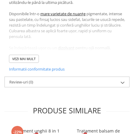
utilizându-le până la ultima picătură.
Disponibile într-o
mare varietate de nuanțe
pigmentate, intense
sau pastelate, cu finsaj lucios sau sidefat, lacurile se usucă repede,
rezistă un timp îndelungat și conferă unghiilor luciu și strălucire.
Culoarea albastra se aplică foarte ușor, rapid și uniform cu
pensula lată.
Se îndepărtează ușor cu un
dizolvant
pentru ojă normală.
BEAUTY TIPS:
VEZI MAI MULT
• Pentru o manichiură-pedichiură rezistentă până la 7 zile, aplicați
Informatii conformitate produs
peste ojele colorate un
Top Coat
Golden Rose:
o
Top Coat Gel Look
pentru super luciu și un ”Efect de gel”.
o
Review-uri
Top Coat Quick Dry
(0)
pentru un plus de luciu și uscare rapidă.
o
Top Coat Matte
pentru un finisaj mat.
• Pentru unghii denivelate sau îngălbenite și pentru a crește
rezistența lacurilor, vă recomandăm să folosiți înainte
baza
Golden Rose.
PRODUSE SIMILARE
• Dacă aveți unghiile subțiri și fragile, folosiți ca bază
tratamentul
Golden Rose Black Diamond
cu microparticule de
diamant.
• Folosiți
uleiul de cuticule Golden Rose
pentru a menține unghiile
Tratament unghii 8 in 1
Tratament balsam de
-22%
și cuticulele hidratate.