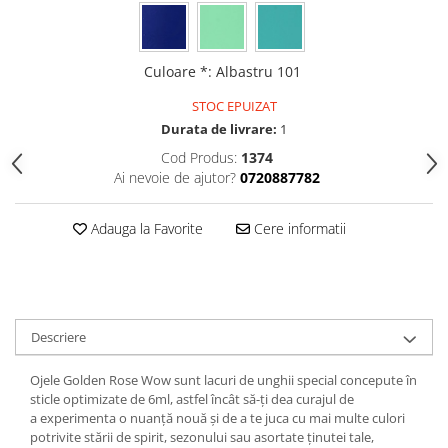
Gel fixare sprancene
Gel/tus sprancene
Mascara (rimel) sprancene
Culoare *
:
Albastru 101
Vopsea sprancene
STOC EPUIZAT
Ser sprancene
Durata de livrare:
1
Cod Produs:
1374
Ai nevoie de ajutor?
0720887782
Adauga la Favorite
Cere informatii
Descriere
Ojele Golden Rose Wow sunt lacuri de unghii special concepute în
sticle optimizate de 6ml, astfel încât să-ți dea curajul de
a experimenta o nuanță nouă și de a te juca cu mai multe culori
potrivite stării de spirit, sezonului sau asortate ținutei tale,