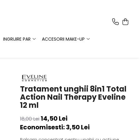
INGRIJIRE PAR
ACCESORII MAKE-UP
Tratament unghii 8in1 Total
Action Nail Therapy Eveline
12 ml
14,50 Lei
18,00 Lei
Economisesti:
3,50
Lei
Balsam concentrat pentru unghii cu actiune