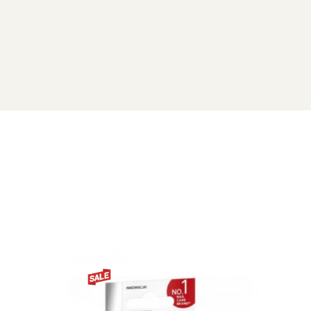
tigi unghiile sanatoase si puternice.
i un alt strat. În a treia zi, stergeti totul.