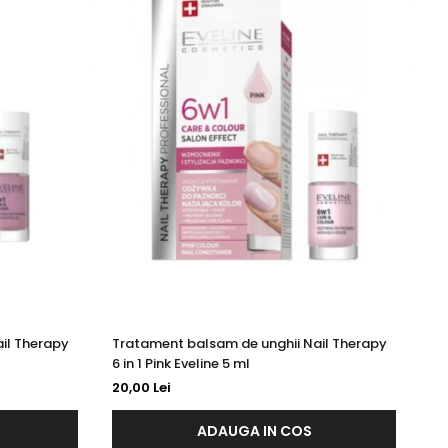
il Therapy
Tratament balsam de unghii Nail Therapy
Tr
6 in 1 Pink Eveline 5 ml
si
20,00 Lei
18
ADAUGA IN COS