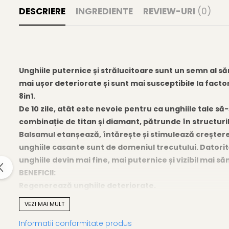
Gel fixare sprancene
DESCRIERE
INGREDIENTE
REVIEW-URI
(0)
Gel/tus sprancene
Mascara (rimel) sprancene
Vopsea sprancene
Ser sprancene
Unghiile puternice și strălucitoare sunt un semn al săn
mai ușor deteriorate și sunt mai susceptibile la fact
8in1.
De 10 zile, atât este nevoie pentru ca unghiile tale s
combinație de titan și diamant, pătrunde în structuri
Balsamul etanșează, întărește și stimulează creșterea
unghiile casante sunt de domeniul trecutului. Datorit
unghiile devin mai fine, mai puternice și vizibil mai s
BENEFICII:
Regenerează unghiile deteriorate.
Elimină despicarea unghiilor.
VEZI MAI MULT
Redă duritatea unghiilor moi și casante.
Informatii conformitate produs
Redă culoarea sănătoasă și naturală.