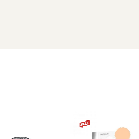
fragile. Un tratament special dezvoltat iti permite sa recas
 a unghiei. În prima zi, aplicați un strat. În a doua zi, aplicaț
săptămâni.