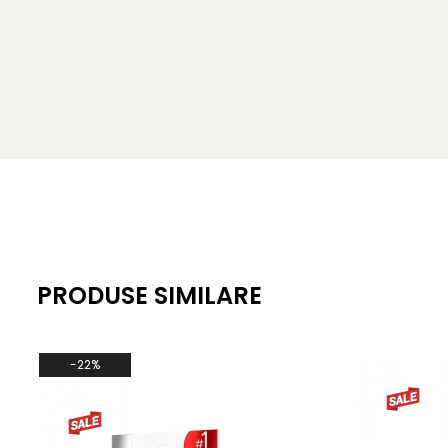
Balsamul netezește suprafața unghiei.
NAIL CONDITIONER 8in1 este dedicat unghiilor slabe și 
MOD DE UTILIZARE: Aplicați pe o suprafață curată și uscată
Tratamentul trebuie repetat timp de 2 
PRODUSE SIMILARE
-22%