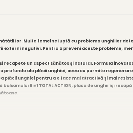
ătății lor. Multe femei se luptă cu problema unghiilor deter
orii externi negativi. Pentru a preveni aceste probleme, m
ă-și recapete un aspect sănătos și natural. Formula inovato
le profunde ale plăcii unghiei, ceea ce permite regenerare
 plăcii unghiei pentru a o face mai atractivă și mai rezis
ă balsamului 8in1 TOTAL ACTION, placa de unghii își recapăt
ănătoase.