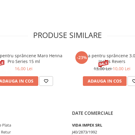
PRODUSE SIMILARE
pentru sprâncene Maro Henna
Henna pentru sprâncene 3.
-23%
Pro Series 15 ml
Inchis Revers
16,00 Lei
13,00 Lei
10,00 Lei
ADAUGA IN COS
ADAUGA IN COS
DATE COMERCIALE
 Plata
VIDA IMPEX SRL
e Retur
J40/2873/1992