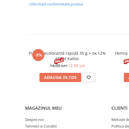
Informatii conformitate produs
Pudră decolorantă rapidă 35 g + ox.12%
Henna 
-8%
60 ml Kallos
14,00 Lei
12,90 Lei
ADAUGA IN COS
MAGAZINUL MEU
CLIENTI
Despre noi
Metode de
Termeni si Conditii
Politica d