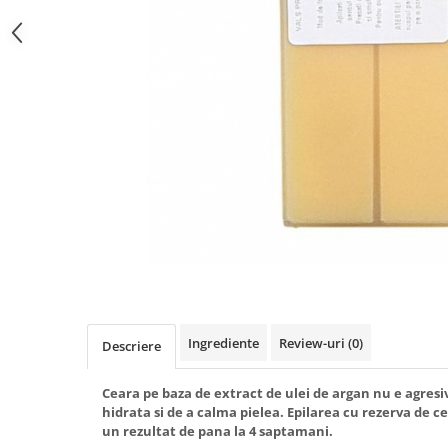
Gel fixare sprancene
Gel/tus sprancene
Mascara (rimel) sprancene
Vopsea sprancene
Ser sprancene
Ingrediente
Review-uri
(0)
Descriere
Ceara pe baza de extract de ulei de argan nu e agresiva
hidrata si de a calma pielea. Epilarea cu rezerva de ce
un rezultat de pana la 4 saptamani.