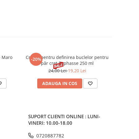
0 Maro
Cremă pentru definirea buclelor pentru
Creion d
-20%
-20%
păr creț Byphasse 250 ml
24,00 Lei
19,20 Lei
20
ADAUGA IN COS
V
SUPORT CLIENTI
ONLINE : LUNI-
VINERI: 10.00-18.00
0720887782