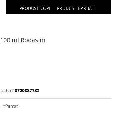
PRODUSE COPII
PRODUSE BARBATI
n 100 ml Rodasim
 ajutor?
0720887782
informatii