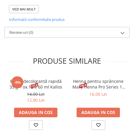
aplicare ușoară;
VEZI MAI MULT
rezistență îndelungată.
Ingredients: Aqua (Water), Triethylhexanoin, PEG-12 Caprylyl
Informatii conformitate produs
Dimethicone/PPG-20 Crosspolymer, Propylene Glycol,
Hydrogenated Polydecene, PEG-10 Dimethicone,
Cyclopentasiloxane, Dimethicone, Dimethicone/PEG-10/15
Review-uri
(0)
Crosspolymer, Ethylhexyl Methoxycinnamate, Biosaccharide
Gum-1, Acrylates/Dimethicone Copolymer, Boron Nitride, Talc,
Magnesium Sulfate, Camelia Sinensis Leaf Extract,
Phenoxyethanol, Methylparaben, Butylparaben, Ethylparaben,
PRODUSE SIMILARE
Propylparaben, Sodium Bisulfite, Disodium EDTA, Tocopheryl
Acetate, Triethoxycaprylylsilane, BHT. +- Cl 77891, CI 77492, CI
77491, CI 77499.
Pudră decolorantă rapidă
Henna pentru sprâncene
-8%
35 g + ox.12% 60 ml Kallos
Maro Henna Pro Series 15
ml
14,00 Lei
16,00 Lei
12,90 Lei
ADAUGA IN COS
ADAUGA IN COS