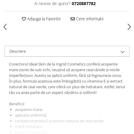
Ai nevoie de ajutor?
0720887782
Gel fixare sprancene
Gel/tus sprancene
Adauga la Favorite
Cere informatii
Mascara (rimel) sprancene
Vopsea sprancene
Ser sprancene
Descriere
Corectorul Ideal Skin de la Ingrid Cosmetics conferă acoperire
mare zonei de sub ochi, reușind să acopere cearcănele și micile
imperfecțiuni. Acesta se aplică uniform, fără să îngreuneze zona.
În plus, formula acestuia este îmbogățită cu vitamina E și extract
natural de ceai verde, care oferă un plus de hidratare. Astfel, tenul
tău va avea parte de un aspect sănătos și odihnit!
Beneficii:
acoperire mare;
aplicare uniformă;
conține vitamina E și extract natural de ceai verde;
oferă hidratare;
textură cremoasă;