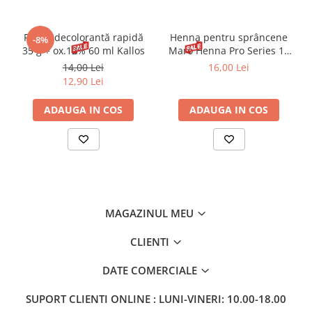
Pudră decolorantă rapidă
Henna pentru sprâncene
-8%
35 g + ox.12% 60 ml Kallos
Maro Henna Pro Series 15
ml
14,00 Lei
16,00 Lei
12,90 Lei
ADAUGA IN COS
ADAUGA IN COS
MAGAZINUL MEU
CLIENTI
DATE COMERCIALE
SUPORT CLIENTI
ONLINE : LUNI-VINERI: 10.00-18.00