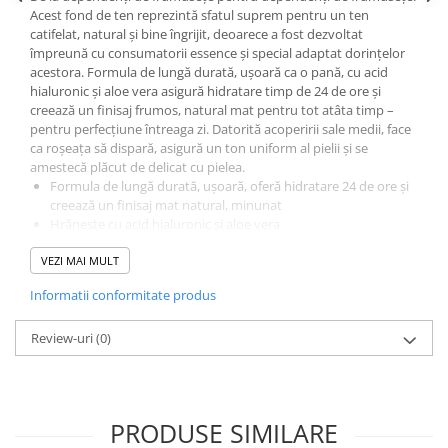
Gel fixare sprancene
Acest fond de ten reprezintă sfatul suprem pentru un ten
catifelat, natural și bine îngrijit, deoarece a fost dezvoltat
Gel/tus sprancene
împreună cu consumatorii essence și special adaptat dorințelor
Mascara (rimel) sprancene
acestora. Formula de lungă durată, ușoară ca o pană, cu acid
Vopsea sprancene
hialuronic și aloe vera asigură hidratare timp de 24 de ore și
creează un finisaj frumos, natural mat pentru tot atâta timp –
Ser sprancene
pentru perfecțiune întreaga zi. Datorită acoperirii sale medii, face
ca roșeața să dispară, asigură un ton uniform al pielii și se
amestecă plăcut de delicat cu pielea.
Formula de lungă durată, ușoară, oferă hidratare 24 de ore și
creează un finisaj mat natural, minunat
Hrănește cu acid hialuronic și aloe vera
Selecție extinsă de nuanțe, dezvoltate în colaborare cu
VEZI MAI MULT
consumatorii essence
INGREDIENTS: AQUA (WATER), CYCLOPENTASILOXANE, TALC,
Informatii conformitate produs
TRIMETHYLSILOXYSILICATE, PEG-10 DIMETHICONE, GLYCERIN,
CETYL PEG/PPG-10/1 DIMETHICONE, ALOE BARBADENSIS LEAF
JUICE, TROPOLONE, SODIUM HYALURONATE, SODIUM
Review-uri
(0)
CHLORIDE, DISTEARDIMONIUM HECTORITE, HYDROGEN
DIMETHICONE, SODIUM PHYTATE, PROPYLENE CARBONATE,
ALUMINUM HYDROXIDE, PHENOXYETHANOL, SODIUM
DEHYDROACETATE, PARFUM (FRAGRANCE), CI 77491, CI 77492, CI
PRODUSE SIMILARE
77499 (IRON OXIDES), CI 77891 (TITANIUM DIOXIDE).