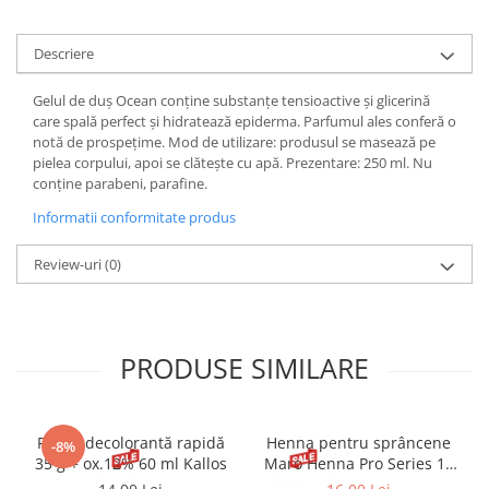
Gel fixare sprancene
Gel/tus sprancene
Descriere
Mascara (rimel) sprancene
Vopsea sprancene
Gelul de duș Ocean conține substanțe tensioactive și glicerină
care spală perfect și hidratează epiderma. Parfumul ales conferă o
Ser sprancene
notă de prospețime. Mod de utilizare: produsul se masează pe
pielea corpului, apoi se clătește cu apă. Prezentare: 250 ml. Nu
conține parabeni, parafine.
Informatii conformitate produs
Review-uri
(0)
PRODUSE SIMILARE
Pudră decolorantă rapidă
Henna pentru sprâncene
-8%
35 g + ox.12% 60 ml Kallos
Maro Henna Pro Series 15
ml