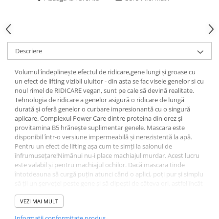
Gel fixare sprancene
Gel/tus sprancene
Mascara (rimel) sprancene
Vopsea sprancene
Descriere
Ser sprancene
Volumul îndeplinește efectul de ridicare,gene lungi și groase cu
un efect de lifting vizibil uluitor - din asta se fac visele genelor si cu
noul rimel de RIDICARE vegan, sunt pe cale să devină realitate.
Tehnologia de ridicare a genelor asigură o ridicare de lungă
durată și oferă genelor o curbare impresionantă cu o singură
aplicare. Complexul Power Care dintre proteina din orez și
provitamina B5 hrănește suplimentar genele. Mascara este
disponibil într-o versiune impermeabilă și nerezistentă la apă.
Pentru un efect de lifting așa cum te simți la salonul de
înfrumusețare!Nimănui nu-i place machiajul murdar. Acest lucru
este valabil și pentru machiajul ochilor. Dacă mascara tinde
întotdeauna să curgă puțin atunci când o aplici, poți pur și simplu
să ții un șervețel peste gene și să clipești de câteva ori, astfel încât
culoarea în exces să se lipească de acesta. Acest lucru asigură un
aspect impecabil imediat după aplicare!
VEZI MAI MULT
Informatii conformitate produs