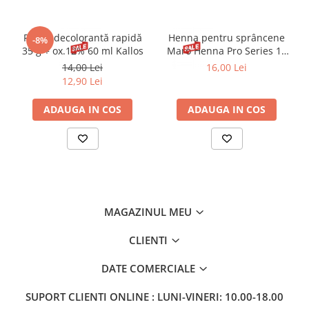
Pudră decolorantă rapidă
Henna pentru sprâncene
-8%
35 g + ox.12% 60 ml Kallos
Maro Henna Pro Series 15
ml
14,00 Lei
16,00 Lei
12,90 Lei
ADAUGA IN COS
ADAUGA IN COS
MAGAZINUL MEU
CLIENTI
DATE COMERCIALE
SUPORT CLIENTI
ONLINE : LUNI-VINERI: 10.00-18.00