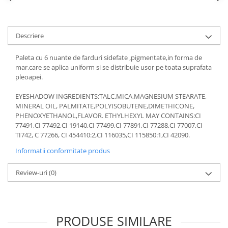
Gel fixare sprancene
Gel/tus sprancene
Mascara (rimel) sprancene
Descriere
Vopsea sprancene
Paleta cu 6 nuante de farduri sidefate ,pigmentate,in forma de
Ser sprancene
mar,care se aplica uniform si se distribuie usor pe toata suprafata
pleoapei.
EYESHADOW INGREDIENTS:TALC,MICA,MAGNESIUM STEARATE,
MINERAL OIL, PALMITATE,POLYISOBUTENE,DIMETHICONE,
PHENOXYETHANOL,FLAVOR. ETHYLHEXYL MAY CONTAINS:CI
77491,CI 77492,CI 19140,CI 77499,CI 77891,CI 77288,CI 77007,CI
TI742, C 77266, CI 454410:2,CI 116035,CI 115850:1,CI 42090.
Informatii conformitate produs
Review-uri
(0)
PRODUSE SIMILARE