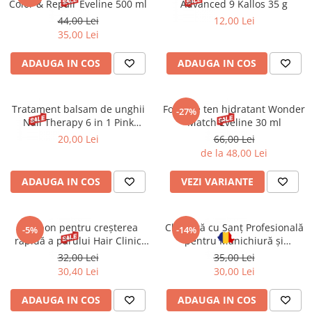
Color & Repair Eveline 500 ml
Advanced 9 Kallos 35 g
44,00 Lei
12,00 Lei
35,00 Lei
ADAUGA IN COS
ADAUGA IN COS
Tratament balsam de unghii
Fond de ten hidratant Wonder
-27%
Nail Therapy 6 in 1 Pink
Match Eveline 30 ml
Eveline 5 ml
20,00 Lei
66,00 Lei
de la 48,00 Lei
ADAUGA IN COS
VEZI VARIANTE
Șampon pentru creșterea
Chiuretă cu Șanț Profesională
-5%
-14%
rapidă a părului Hair Clinic
pentru Manichiură și
Fast Growth Micellar 8-1
Pedichiură C 2 mm CHIRA
32,00 Lei
35,00 Lei
Eveline 400 ml
30,40 Lei
30,00 Lei
ADAUGA IN COS
ADAUGA IN COS