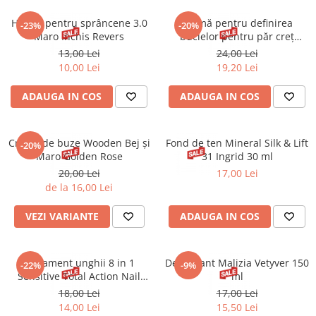
Spray parfumant de corp
Pudra pentru par
Fard pleoape
Creme/seruri ochi
Parfum/Apa de toaleta
Sampon Uscat
Henna pentru sprâncene 3.0
Cremă pentru definirea
Creion dermatograf pleoape
-23%
-20%
Plasturi/Patch-uri
dama/barbati
Maro Inchis Revers
buclelor pentru păr creț
Tus de ochi
Byphasse 250 ml
13,00 Lei
24,00 Lei
Sapun facial
Produse pentru picioare
Mascara (rimel)
10,00 Lei
19,20 Lei
Gene false
Protectie solara
ADAUGA IN COS
ADAUGA IN COS
Adeziv gene false
Produse Pentru Epilare
Ser/Primer gene
Accesorii depilare
Machiaj Buze
Periute dinti
Creion de buze Wooden Bej și
Fond de ten Mineral Silk & Lift
-20%
Scrub
Maro Golden Rose
31 Ingrid 30 ml
20,00 Lei
17,00 Lei
Lip gloss/luciu buze
de la 16,00 Lei
Ruj solid/lichid
Creion contur
VEZI VARIANTE
ADAUGA IN COS
Masca buze
Balsam buze
Tratament unghii 8 in 1
Deodorant Malizia Vetyver 150
Machiaj Sprancene
-22%
-9%
Sensitive Total Action Nail
ml
Creion sprancene
Therapy 12 ml
18,00 Lei
17,00 Lei
Fard sprancene
14,00 Lei
15,50 Lei