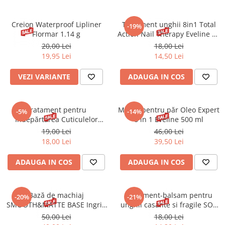
Creion Waterproof Lipliner
Tratament unghii 8in1 Total
-19%
Flormar 1.14 g
Action Nail Therapy Eveline 12
ml
20,00 Lei
18,00 Lei
19,95 Lei
14,50 Lei
VEZI VARIANTE
ADAUGA IN COS
Tratament pentru
Mască pentru păr Oleo Expert
-5%
-14%
Indepărtarea Cuticulelor
8 in 1 Eveline 500 ml
Eveline 12 ml
19,00 Lei
46,00 Lei
18,00 Lei
39,50 Lei
ADAUGA IN COS
ADAUGA IN COS
Bază de machiaj
Tratament-balsam pentru
-20%
-21%
SMOOTH&MATTE BASE Ingrid
unghii casante si fragile SOS
30 ml
Eveline 12 ml
50,00 Lei
18,00 Lei