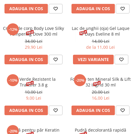
Gel fixare sprancene
ADAUGA IN COS
ADAUGA IN COS
Gel/tus sprancene
Mascara (rimel) sprancene
Vopsea sprancene
Cremă de corp Body Love Silky
Lac de unghii (oja) Gel Laque
-12%
Pampering Dove 300 ml
7 Days Eveline 8 ml
Ser sprancene
34,00 Lei
14,00 Lei
29,90 Lei
de la 11,00 Lei
ADAUGA IN COS
VEZI VARIANTE
Ruj Verde Rezistent la
Fond de ten Mineral Silk & Lift
-10%
-20%
Transfer 3.8 g
32 Ingrid 30 ml
10,00 Lei
20,00 Lei
9,00 Lei
16,00 Lei
ADAUGA IN COS
ADAUGA IN COS
Mască pentru păr Keratin
Pudră decolorantă rapidă
-20%