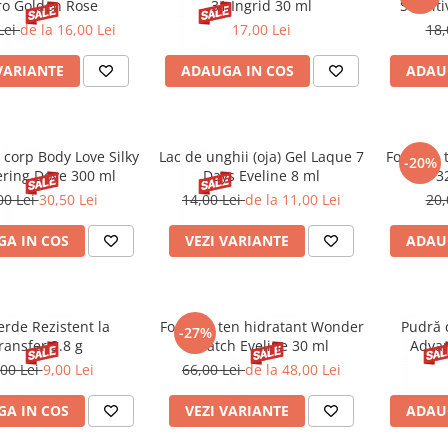
o Golden Rose
31 Ingrid 30 ml
Sensiti
T
Lei
de la 16,00 Lei
17,00 Lei
18,
VARIANTE
ADAUGA IN COS
ADAU
 Love Silky
Lac de unghii (oja) Gel Laque 7
Fond de t
-20%
ring Dove 300 ml
Days Eveline 8 ml
3
00 Lei
30,50 Lei
14,00 Lei
de la 11,00 Lei
20,
A IN COS
VEZI VARIANTE
ADAU
erde Rezistent la
Fond de ten hidratant Wonder
Pudră 
-27%
ransfer 3.8 g
Match Eveline 30 ml
Advan
,00 Lei
9,00 Lei
66,00 Lei
de la 48,00 Lei
A IN COS
VEZI VARIANTE
ADAU