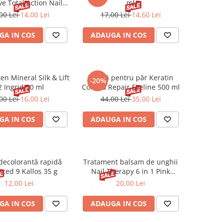
ve Total Action Nail
ml
herapy 12 ml
00 Lei
14,00 Lei
17,00 Lei
14,60 Lei
GA IN COS
ADAUGA IN COS
en Mineral Silk & Lift
Mască pentru păr Keratin
-20%
2 Ingrid 30 ml
Color & Repair Eveline 500 ml
00 Lei
16,00 Lei
44,00 Lei
35,00 Lei
GA IN COS
ADAUGA IN COS
decolorantă rapidă
Tratament balsam de unghii
ced 9 Kallos 35 g
Nail Therapy 6 in 1 Pink
Eveline 5 ml
12,00 Lei
20,00 Lei
GA IN COS
ADAUGA IN COS