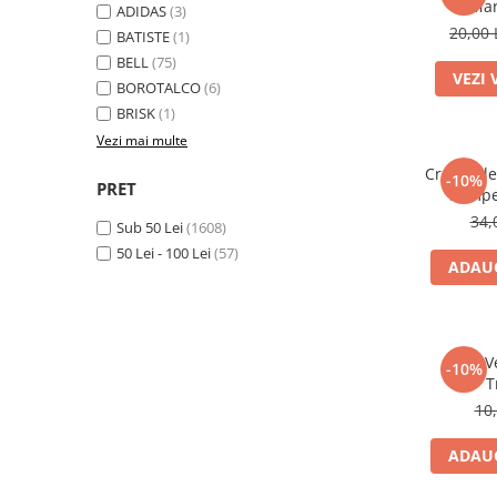
Mar
ADIDAS
(3)
Gel fixare sprancene
20,00 
BATISTE
(1)
Gel/tus sprancene
BELL
(75)
Mascara (rimel) sprancene
VEZI 
BOROTALCO
(6)
Vopsea sprancene
BRISK
(1)
Ser sprancene
Vezi mai multe
Cremă de corp Body
-10%
PRET
Pampe
34,
Sub 50 Lei
(1608)
50 Lei - 100 Lei
(57)
ADAUG
Ruj V
-10%
T
10
ADAUG