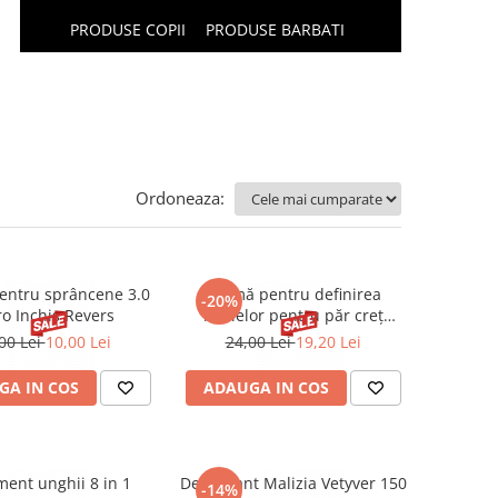
PRODUSE COPII
PRODUSE BARBATI
Ordoneaza:
entru sprâncene 3.0
Cremă pentru definirea
-20%
o Inchis Revers
buclelor pentru păr creț
Byphasse 250 ml
00 Lei
10,00 Lei
24,00 Lei
19,20 Lei
GA IN COS
ADAUGA IN COS
ment unghii 8 in 1
Deodorant Malizia Vetyver 150
-14%