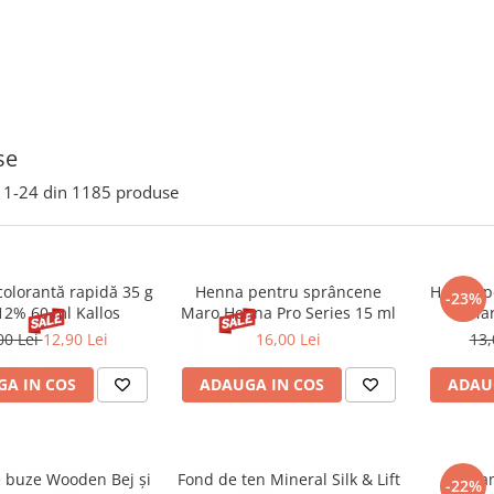
se
1-
24
din
1185
produse
olorantă rapidă 35 g
Henna pentru sprâncene
Henna p
-23%
12% 60 ml Kallos
Maro Henna Pro Series 15 ml
Mar
00 Lei
12,90 Lei
16,00 Lei
13,
A IN COS
ADAUGA IN COS
ADAU
e buze Wooden Bej și
Fond de ten Mineral Silk & Lift
Trata
-22%