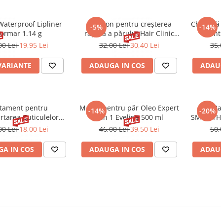
Waterproof Lipliner
Șampon pentru creșterea
Chiuretă
-5%
-14%
lormar 1.14 g
rapidă a părului Hair Clinic
pent
Fast Growth Micellar 8-1
Pedich
00 Lei
19,95 Lei
32,00 Lei
30,40 Lei
35,
Eveline 400 ml
VARIANTE
ADAUGA IN COS
ADAU
tament pentru
Mască pentru păr Oleo Expert
Ba
-14%
-20%
rtarea Cuticulelor
8 in 1 Eveline 500 ml
SMOOTH&
veline 12 ml
00 Lei
18,00 Lei
46,00 Lei
39,50 Lei
50,
A IN COS
ADAUGA IN COS
ADAU