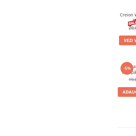
Creion 
F
20,
VEZI 
Tra
-5%
Indepă
E
19,
ADAUG