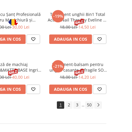
 cu Șanț Profesională
Tratament unghii 8in1 Total
-19%
ru Manichiură și
Action Nail Therapy Eveline 12
iură C 2 mm CHIRA
ml
00 Lei
30,00 Lei
18,00 Lei
14,50 Lei
GA IN COS
ADAUGA IN COS
ză de machiaj
Tratament-balsam pentru
-21%
MATTE BASE Ingrid
unghii casante si fragile SOS
30 ml
Eveline 12 ml
00 Lei
40,00 Lei
18,00 Lei
14,20 Lei
GA IN COS
ADAUGA IN COS
1
2
3
50
...