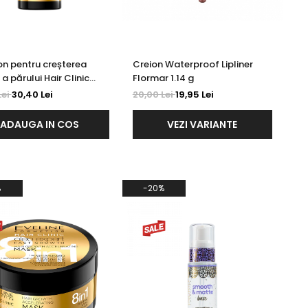
 pentru creșterea
Creion Waterproof Lipliner
a părului Hair Clinic
Flormar 1.14 g
rowth Micellar 8-1
Lei
30,40 Lei
20,00 Lei
19,95 Lei
e 400 ml
ADAUGA IN COS
VEZI VARIANTE
%
-20%