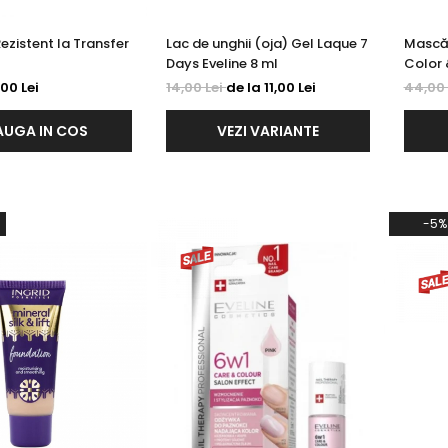
ezistent la Transfer
Lac de unghii (oja) Gel Laque 7
Mască 
Days Eveline 8 ml
Color 
,00 Lei
14,00 Lei
de la 11,00 Lei
44,00 
UGA IN COS
VEZI VARIANTE
-5%