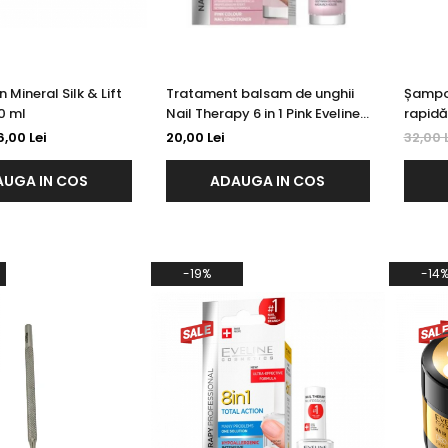
 Mineral Silk & Lift
Tratament balsam de unghii
Șampon
30 ml
Nail Therapy 6 in 1 Pink Eveline
rapidă 
5 ml
Fast G
6,00 Lei
20,00 Lei
32,00 
Evelin
UGA IN COS
ADAUGA IN COS
-19%
-14