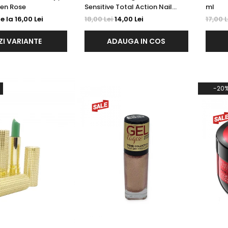
en Rose
Sensitive Total Action Nail
ml
Therapy 12 ml
e la 16,00 Lei
18,00 Lei
14,00 Lei
17,00 
ZI VARIANTE
ADAUGA IN COS
-20