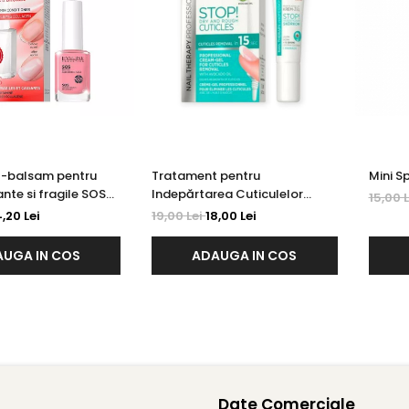
-balsam pentru
Tratament pentru
Mini S
nte si fragile SOS
Indepărtarea Cuticulelor
15,00 
ml
Eveline 12 ml
4,20 Lei
19,00 Lei
18,00 Lei
UGA IN COS
ADAUGA IN COS
Date Comerciale