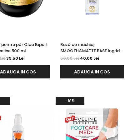
pentru păr Oleo Expert
Bază de machiaj
Eveline 500 ml
SMOOTH&MATTE BASE Ingrid
30 ml
Lei
39,50 Lei
50,00 Lei
40,00 Lei
ADAUGA IN COS
ADAUGA IN COS
-18%