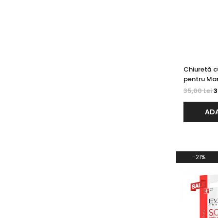
Chiuretă c
pentru Man
Pedichiur
35,00 Lei
3
ADA
-21%