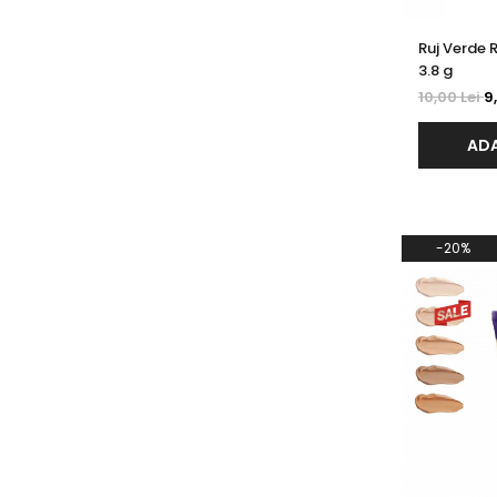
Ruj Verde R
3.8 g
10,00 Lei
9
ADA
-20%