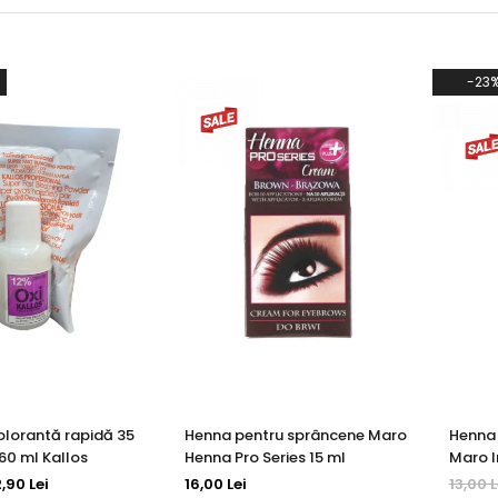
-23
olorantă rapidă 35
Henna pentru sprâncene Maro
Henna 
 60 ml Kallos
Henna Pro Series 15 ml
Maro I
2,90 Lei
16,00 Lei
13,00 