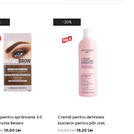
%
-20%
pentru sprâncene 3.0
Cremă pentru definirea
nchis Revers
buclelor pentru păr creț
Byphasse 250 ml
Lei
10,00 Lei
24,00 Lei
19,20 Lei