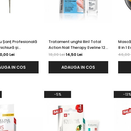
u Șanț Profesională
Tratament unghii 8in1 Total
Mască 
ichiură și
Action Nail Therapy Eveline 12
8 in 1 
ă C 2 mm CHIRA
ml
0,00 Lei
18,00 Lei
14,50 Lei
46,00 
UGA IN COS
ADAUGA IN COS
-5%
-13%