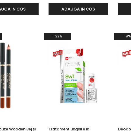
UGA IN COS
ADAUGA IN COS
-22%
-9%
buze Wooden Bej și
Tratament unghii 8 in 1
Deodor