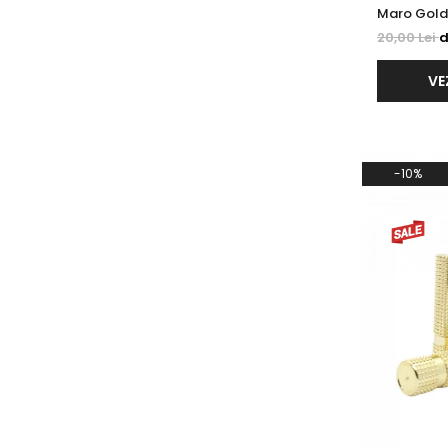
Maro Gold
20,00 Lei
d
VE
-10%