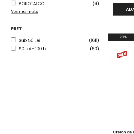
Gel fixare sprancene
BOROTALCO
(6)
ADA
Gel/tus sprancene
Vezi mai multe
Mascara (rimel) sprancene
Vopsea sprancene
PRET
Ser sprancene
-20%
Sub 50 Lei
(1611)
50 Lei - 100 Lei
(60)
Creion de 