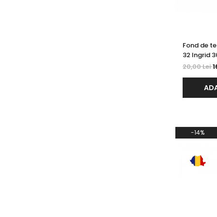
Fond de ten
32 Ingrid 
20,00 Lei
1
ADA
-14%