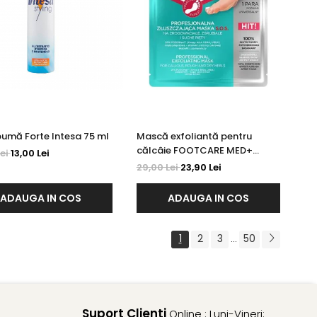
pumă Forte Intesa 75 ml
Mască exfoliantă pentru
călcâie FOOTCARE MED+
Lei
13,00 Lei
Eveline 1 pereche
29,00 Lei
23,90 Lei
ADAUGA IN COS
ADAUGA IN COS
1
2
3
50
...
Suport Clienti
Online : Luni-Vineri: