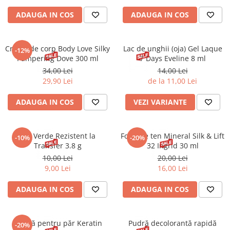
Gel fixare sprancene
ADAUGA IN COS
ADAUGA IN COS
Gel/tus sprancene
Mascara (rimel) sprancene
Vopsea sprancene
Cremă de corp Body Love Silky
Lac de unghii (oja) Gel Laque
-12%
Pampering Dove 300 ml
7 Days Eveline 8 ml
Ser sprancene
34,00 Lei
14,00 Lei
29,90 Lei
de la 11,00 Lei
ADAUGA IN COS
VEZI VARIANTE
Ruj Verde Rezistent la
Fond de ten Mineral Silk & Lift
-10%
-20%
Transfer 3.8 g
32 Ingrid 30 ml
10,00 Lei
20,00 Lei
9,00 Lei
16,00 Lei
ADAUGA IN COS
ADAUGA IN COS
Mască pentru păr Keratin
Pudră decolorantă rapidă
-20%