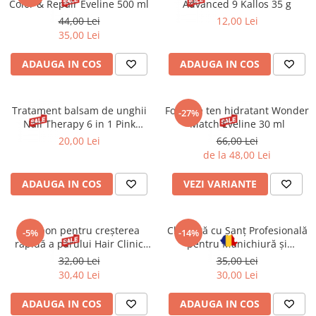
Color & Repair Eveline 500 ml
Advanced 9 Kallos 35 g
44,00 Lei
12,00 Lei
35,00 Lei
ADAUGA IN COS
ADAUGA IN COS
Tratament balsam de unghii
Fond de ten hidratant Wonder
-27%
Nail Therapy 6 in 1 Pink
Match Eveline 30 ml
Eveline 5 ml
20,00 Lei
66,00 Lei
de la 48,00 Lei
ADAUGA IN COS
VEZI VARIANTE
Șampon pentru creșterea
Chiuretă cu Șanț Profesională
-5%
-14%
rapidă a părului Hair Clinic
pentru Manichiură și
Fast Growth Micellar 8-1
Pedichiură C 2 mm CHIRA
32,00 Lei
35,00 Lei
Eveline 400 ml
30,40 Lei
30,00 Lei
ADAUGA IN COS
ADAUGA IN COS