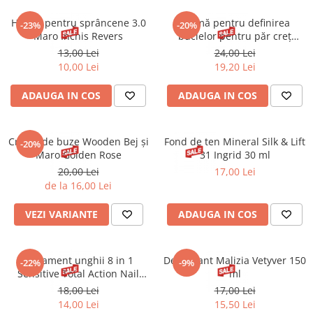
Spray parfumant de corp
Pudra pentru par
Fard pleoape
Creme/seruri ochi
Parfum/Apa de toaleta
Sampon Uscat
Henna pentru sprâncene 3.0
Cremă pentru definirea
Creion dermatograf pleoape
-23%
-20%
Plasturi/Patch-uri
dama/barbati
Maro Inchis Revers
buclelor pentru păr creț
Tus de ochi
Byphasse 250 ml
13,00 Lei
24,00 Lei
Sapun facial
Produse pentru picioare
Mascara (rimel)
10,00 Lei
19,20 Lei
Gene false
Protectie solara
ADAUGA IN COS
ADAUGA IN COS
Adeziv gene false
Produse Pentru Epilare
Ser/Primer gene
Accesorii depilare
Machiaj Buze
Periute dinti
Creion de buze Wooden Bej și
Fond de ten Mineral Silk & Lift
-20%
Scrub
Maro Golden Rose
31 Ingrid 30 ml
20,00 Lei
17,00 Lei
Lip gloss/luciu buze
de la 16,00 Lei
Ruj solid/lichid
Creion contur
VEZI VARIANTE
ADAUGA IN COS
Masca buze
Balsam buze
Tratament unghii 8 in 1
Deodorant Malizia Vetyver 150
Machiaj Sprancene
-22%
-9%
Sensitive Total Action Nail
ml
Creion sprancene
Therapy 12 ml
18,00 Lei
17,00 Lei
Fard sprancene
14,00 Lei
15,50 Lei