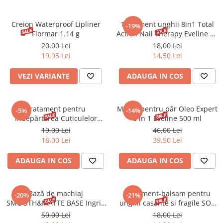
Creion Waterproof Lipliner
Tratament unghii 8in1 Total
-19%
Flormar 1.14 g
Action Nail Therapy Eveline 12
ml
20,00 Lei
18,00 Lei
19,95 Lei
14,50 Lei
VEZI VARIANTE
ADAUGA IN COS
Tratament pentru
Mască pentru păr Oleo Expert
-5%
-14%
Indepărtarea Cuticulelor
8 in 1 Eveline 500 ml
Eveline 12 ml
19,00 Lei
46,00 Lei
18,00 Lei
39,50 Lei
ADAUGA IN COS
ADAUGA IN COS
Bază de machiaj
Tratament-balsam pentru
-20%
-21%
SMOOTH&MATTE BASE Ingrid
unghii casante si fragile SOS
30 ml
Eveline 12 ml
50,00 Lei
18,00 Lei